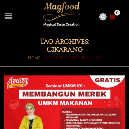
0
Tag Archives:
Cikarang
Home
/
Posts tagged "Cikarang"