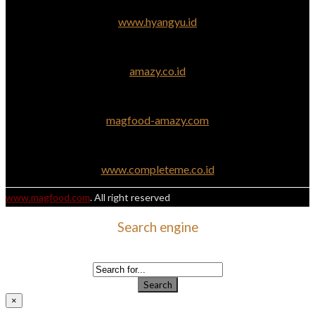
www.hyangyu.id
amazy.co.id
magfood-amazy.com
www.completeme.co.id
www.magfood.com
. All right reserved
Search engine
Use this form to find things you need on this site
Search
×