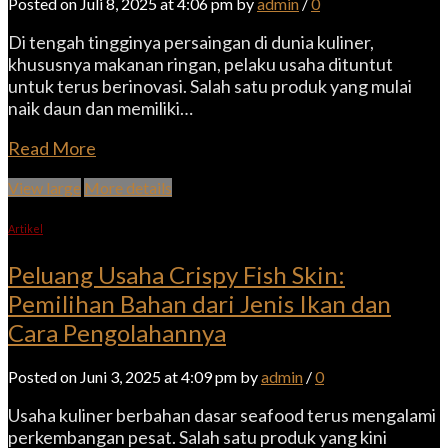
Posted on Juli 8, 2025 at 4:06 pm by
admin
/
0
Di tengah tingginya persaingan di dunia kuliner,
khususnya makanan ringan, pelaku usaha dituntut
untuk terus berinovasi. Salah satu produk yang mulai
naik daun dan memiliki…
Read More
View large
More details
Artikel
Peluang Usaha Crispy Fish Skin:
Pemilihan Bahan dari Jenis Ikan dan
Cara Pengolahannya
Posted on Juni 3, 2025 at 4:09 pm by
admin
/
0
Usaha kuliner berbahan dasar seafood terus mengalami
perkembangan pesat. Salah satu produk yang kini