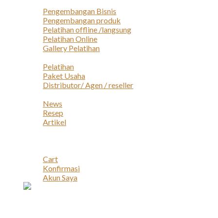
Layanan
Pengembangan Bisnis
Pengembangan produk
Pelatihan offline /langsung
Pelatihan Online
Gallery Pelatihan
Peluang Usaha
Pelatihan
Paket Usaha
Distributor/ Agen / reseller
Berita & Artikel
News
Resep
Artikel
Karir
Kontak
Akun
Cart
Konfirmasi
Akun Saya
Account