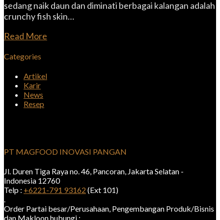
sedang naik daun dan diminati berbagai kalangan adalah
crunchy fish skin…
Read More
Categories
Artikel
Karir
News
Resep
PT MAGFOOD INOVASI PANGAN
Jl. Duren Tiga Raya no. 46, Pancoran, Jakarta Selatan -
Indonesia 12760
Telp :
+6221-791 93162
(Ext 101)
.
Order Partai besar/Perusahaan, Pengembangan Produk/Bisnis
dan Makloon hubungi :