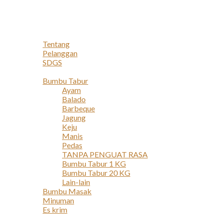
Navigation
Home
Profil
Tentang
Pelanggan
SDGS
Produk
Bumbu Tabur
Ayam
Balado
Barbeque
Jagung
Keju
Manis
Pedas
TANPA PENGUAT RASA
Bumbu Tabur 1 KG
Bumbu Tabur 20 KG
Lain-lain
Bumbu Masak
Minuman
Es krim