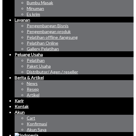
Bumbu Masak
Minuman
Es krim
Layanan
Pengembangan Bisnis
Pengembangan produk
Pelatihan offline /langsung
Pelatihan Online
Gallery Pelatihan
Peluang Usaha
Pelatihan
Paket Usaha
Distributor/ Agen / reseller
Berita & Artikel
News
Resep
Artikel
Karir
Kontak
Akun
Cart
Konfirmasi
Akun Saya