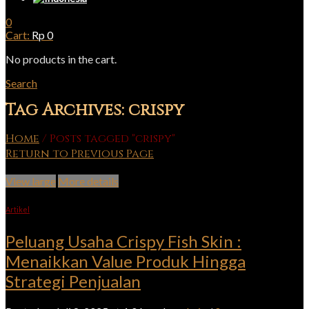
0
Cart:
Rp
0
No products in the cart.
Search
Tag Archives: crispy
Home
/
Posts tagged "crispy"
Return to Previous Page
View large
More details
Artikel
Peluang Usaha Crispy Fish Skin :
Menaikkan Value Produk Hingga
Strategi Penjualan