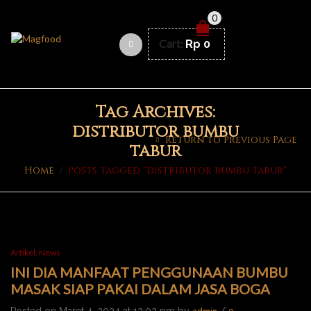
0
Cart:
Rp
0
Tag Archives:
distributor bumbu
Return to Previous Page
tabur
Home
/
Posts tagged "distributor bumbu tabur"
Artikel
,
News
INI DIA MANFAAT PENGGUNAAN BUMBU
MASAK SIAP PAKAI DALAM JASA BOGA