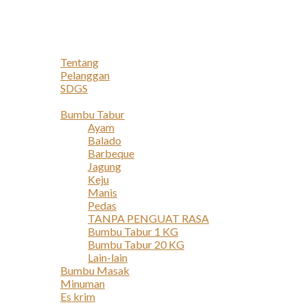
Navigation
Home
Profil
Tentang
Pelanggan
SDGS
Produk
Bumbu Tabur
Ayam
Balado
Barbeque
Jagung
Keju
Manis
Pedas
TANPA PENGUAT RASA
Bumbu Tabur 1 KG
Bumbu Tabur 20 KG
Lain-lain
Bumbu Masak
Minuman
Es krim