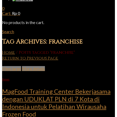
0
Cart:
Rp
0
No products in the cart.
Search
Tag Archives: franchise
Home
/
Posts tagged "franchise"
Return to Previous Page
View large
More details
News
MagFood Training Center Bekerjasama
dengan UDUKLAT PLN di 7 Kota di
Indonesia untuk Pelatihan Wirausaha
Frozen Food