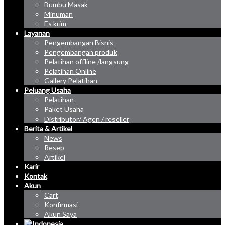
Bumbu Masak
Minuman
Es krim
Layanan
Pengembangan Bisnis
Pengembangan produk
Pelatihan offline /langsung
Pelatihan Online
Gallery Pelatihan
Peluang Usaha
Pelatihan
Paket Usaha
Distributor/ Agen / reseller
Berita & Artikel
News
Resep
Artikel
Karir
Kontak
Akun
Cart
Konfirmasi
Akun Saya