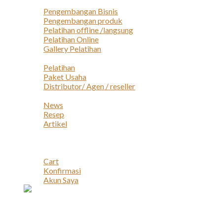
Layanan
Pengembangan Bisnis
Pengembangan produk
Pelatihan offline /langsung
Pelatihan Online
Gallery Pelatihan
Peluang Usaha
Pelatihan
Paket Usaha
Distributor/ Agen / reseller
Berita & Artikel
News
Resep
Artikel
Karir
Kontak
Akun
Cart
Konfirmasi
Akun Saya
Account