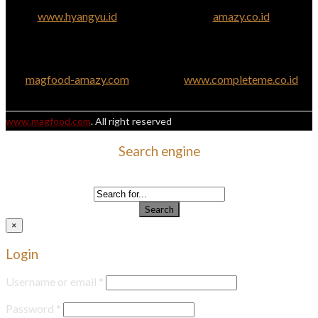
www.hyangyu.id
amazy.co.id
magfood-amazy.com
www.completeme.co.id
www.magfood.com
. All right reserved
Search engine
Use this form to find things you need on this site
Search
×
Login
Username or email
*
Password
*