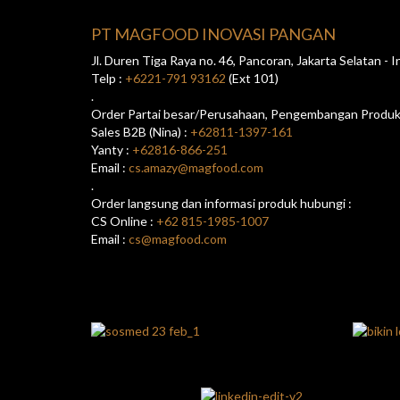
PT MAGFOOD INOVASI PANGAN
Jl. Duren Tiga Raya no. 46, Pancoran, Jakarta Selatan -
Telp :
+6221-791 93162
(Ext 101)
.
Order Partai besar/Perusahaan, Pengembangan Produk/
Sales B2B (Nina) :
+62811-1397-161
Yanty :
+62816-866-251
Email :
cs.amazy@magfood.com
.
Order langsung dan informasi produk hubungi :
CS Online :
+62 815-1985-1007
Email :
cs@magfood.com