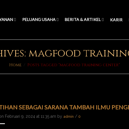
YANAN
PELUANG USAHA
BERITA & ARTIKEL
KARIR
hives: magfood trainin
Home
/
Posts tagged "magfood training center"
TIHAN SEBAGAI SARANA TAMBAH ILMU PENG
n Februari 9, 2024 at 11:35 am by
/
admin
0