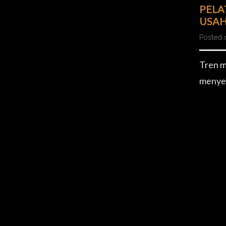
PELA
USAH
Posted 
Tren m
menyeb