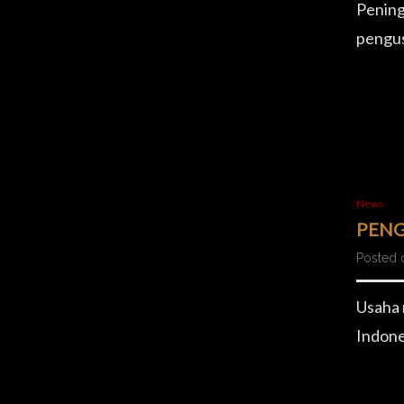
Pening
pengus
News
PENG
Posted o
Usaha 
Indone