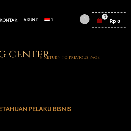
0
AKUN
KONTAK
Rp
0
g center
Return to Previous Page
ETAHUAN PELAKU BISNIS