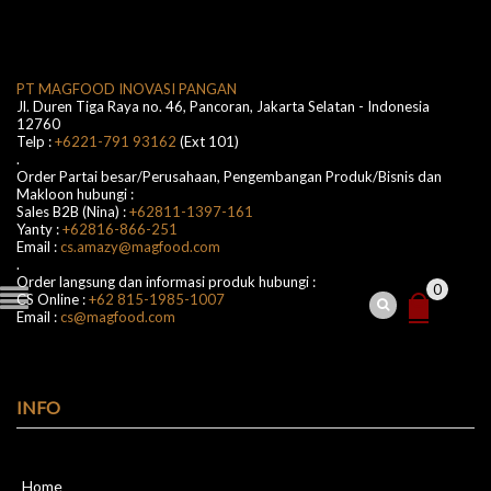
PT MAGFOOD INOVASI PANGAN
Jl. Duren Tiga Raya no. 46, Pancoran, Jakarta Selatan - Indonesia
12760
Telp :
+6221-791 93162
(Ext 101)
.
Order Partai besar/Perusahaan, Pengembangan Produk/Bisnis dan
Makloon hubungi :
Sales B2B (Nina) :
+62811-1397-161
Yanty :
+62816-866-251
Email :
cs.amazy@magfood.com
.
Order langsung dan informasi produk hubungi :
0
CS Online :
+62 815-1985-1007
Email :
cs@magfood.com
INFO
Home