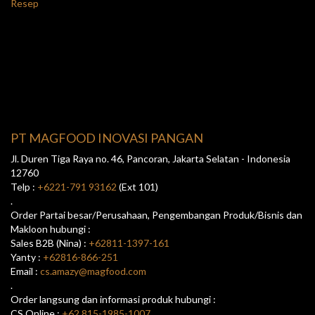
Resep
PT MAGFOOD INOVASI PANGAN
Jl. Duren Tiga Raya no. 46, Pancoran, Jakarta Selatan - Indonesia
12760
Telp :
+6221-791 93162
(Ext 101)
.
Order Partai besar/Perusahaan, Pengembangan Produk/Bisnis dan
Makloon hubungi :
Sales B2B (Nina) :
+62811-1397-161
Yanty :
+62816-866-251
Email :
cs.amazy@magfood.com
.
Order langsung dan informasi produk hubungi :
CS Online :
+62 815-1985-1007