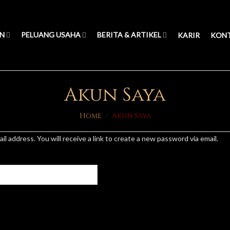
N
PELUANG USAHA
BERITA & ARTIKEL
KARIR
KON
Akun Saya
Home
/
Akun Saya
 address. You will receive a link to create a new password via email.