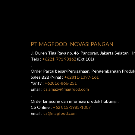
PT MAGFOOD INOVASI PANGAN
Jl. Duren Tiga Raya no. 46, Pancoran, Jakarta Selatan -
Telp :
+6221-791 93162
(Ext 101)
.
Order Partai besar/Perusahaan, Pengembangan Produk/
Sales B2B (Nina) :
+62811-1397-161
Yanty :
+62816-866-251
Email :
cs.amazy@magfood.com
.
Order langsung dan informasi produk hubungi :
CS Online :
+62 815-1985-1007
Email :
cs@magfood.com