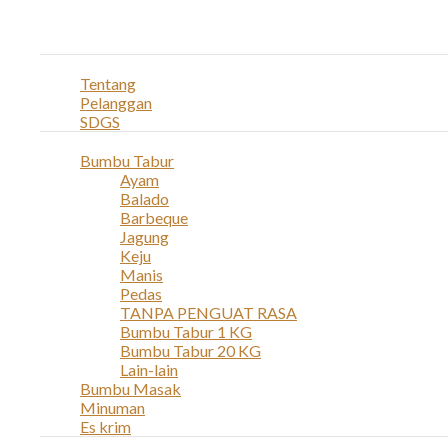
Navigation
Home
Profil
Tentang
Pelanggan
SDGS
Produk
Bumbu Tabur
Ayam
Balado
Barbeque
Jagung
Keju
Manis
Pedas
TANPA PENGUAT RASA
Bumbu Tabur 1 KG
Bumbu Tabur 20 KG
Lain-lain
Bumbu Masak
Minuman
Es krim
Layanan