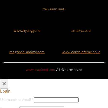
MAGFOOD GROUP
www.hyangyu.id
amazy.co.id
magfood-amazy.com
www.completeme.co.id
www.magfood.com
. All right reserved
×
Login
Username or email
*