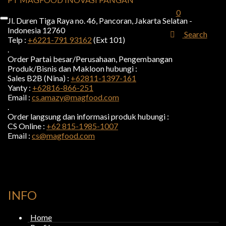
0
Jl. Duren Tiga Raya no. 46, Pancoran, Jakarta Selatan -
Indonesia 12760
Search
Telp :
+6221-791 93162
(Ext 101)
.
Order Partai besar/Perusahaan, Pengembangan
Produk/Bisnis dan Makloon hubungi :
Sales B2B (Nina) :
+62811-1397-161
Yanty :
+62816-866-251
Email :
cs.amazy@magfood.com
.
Order langsung dan informasi produk hubungi :
CS Online :
+62 815-1985-1007
Email :
cs@magfood.com
INFO
Home