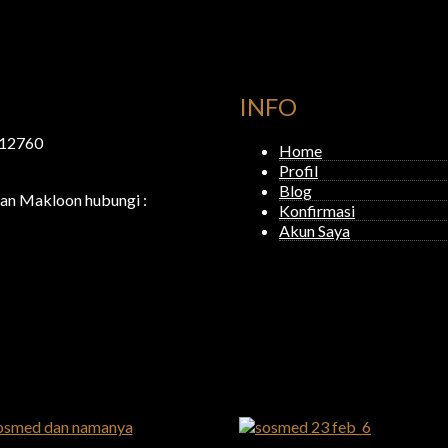
INFO
a 12760
Home
Profil
Blog
an Makloon hubungi :
Konfirmasi
Akun Saya