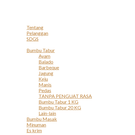
Navigation
Home
Profil
Tentang
Pelanggan
SDGS
Produk
Bumbu Tabur
Ayam
Balado
Barbeque
Jagung
Keju
Manis
Pedas
TANPA PENGUAT RASA
Bumbu Tabur 1 KG
Bumbu Tabur 20 KG
Lain-lain
Bumbu Masak
Minuman
Es krim