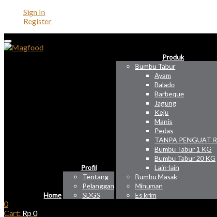
Sign In
Register
Produk
Bumbu Tabur
Ayam
Balado
Barbeque
Jagung
Keju
Manis
Pedas
TANPA PENGUAT 
Bumbu Tabur 1 KG
Bumbu Tabur 20 KG
Profil
Lain-lain
Tentang
Bumbu Masak
Pelanggan
Minuman
Home
SDGS
Es krim
0
Cart:
Rp
0