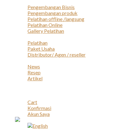
Layanan
Pengembangan Bisnis
Pengembangan produk
Pelatihan offline /langsung
Pelatihan Online
Gallery Pelatihan
Peluang Usaha
Pelatihan
Paket Usaha
Distributor/ Agen / reseller
Berita & Artikel
News
Resep
Artikel
Karir
Kontak
Akun
Cart
Konfirmasi
Akun Saya
Account