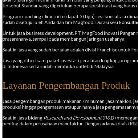
tersebut.Standar yang diperlukan berupa spesifikasi yang harus
Program coaching clinic ini terdapat 3 (tiga) sesi konsultasi d
sudah disetujui oleh Anda dan tim Magfood. Durasi sesi konsultas
Untuk jasa business development, PT MagFood Inovasi Pangan me
prasarananya, sampai pada membangun jaringan usahanya.
Saat ini jasa yang sudah berjalan adalah divisi Franchise untuk
Jasa yang diberikan : paket investasi peralatan lengkap, progra
di Indonesia serta sudah membuka outlet di Malaysia
Layanan Pengembangan Produk
Jasa pengembangan produk makanan / minuman, jasa maklon, jasa
produksi hingga pengemasan ataupun hanya jasa pengemasannya s
Saat ini jasa bidang
Research and Development
(R&D) memegang p
penting dalam perusahaan manufaktur. Dengan adanya divisi R&