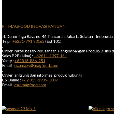
PT MAGFOOD INOVASI PANGAN
Jl. Duren Tiga Raya no. 46, Pancoran, Jakarta Selatan - Indonesi
Telp :
+6221-791 93162
(Ext 101)
.
Order Partai besar/Perusahaan, Pengembangan Produk/Bisnis d
Sales B2B (Nina) :
+62811-1397-161
Yanty :
+62816-866-251
Email :
cs.amazy@magfood.com
.
Order langsung dan informasi produk hubungi :
CS Online :
+62 815-1985-1007
Email :
cs@magfood.com