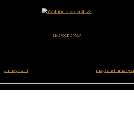
MAGFOOD GROUP
amazy.co.id
magfood-amazy.