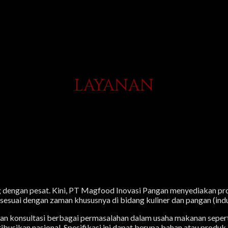
LAYANAN
dengan pesat. Kini, PT Magfood Inovasi Pangan menyediakan pro
sesuai dengan zaman khususnya di bidang kuliner dan pangan (ind
n konsultasi berbagai permasalahan dalam usaha makanan seperti
ibusikan nasional. Spesifikasi ini dapat berupa bahan atau produk,