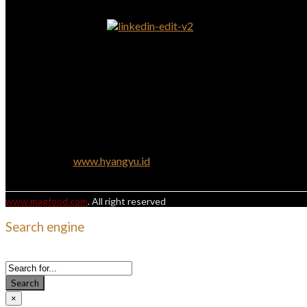
www.hyangyu.id
www.magfood.com
. All right reserved
Search engine
Use this form to find things you need on this site
Search
×