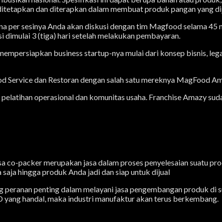
 ditetapkan dan diterapkan dalam membuat produk pangan yang dij
imana per sesinya Anda akan diskusi dengan tim Magfood selama 45 
i dimulai 3 (tiga) hari setelah melakukan pembayaran.
mpersiapkan business startup-nya mulai dari konsep bisnis, lega
 Food Service dan Restoran dengan salah satu mereknya MagFood Am
m pelatihan operasional dan komunitas usaha. Franchise Amazy suda
 co-packer merupakan jasa dalam proses penyelesaian suatu prod
aja hingga produk Anda jadi dan siap untuk dijual
eranan penting dalam melayani jasa pengembangan produk di sua
D yang handal, maka industri manufaktur akan terus berkembang.