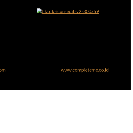
com
www.completeme.co.id