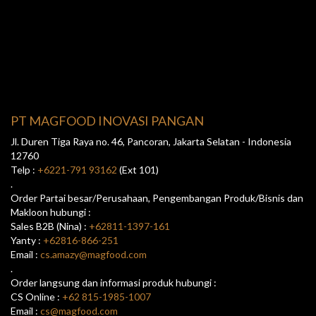
PT MAGFOOD INOVASI PANGAN
Jl. Duren Tiga Raya no. 46, Pancoran, Jakarta Selatan - Indonesia
12760
Telp :
+6221-791 93162
(Ext 101)
.
Order Partai besar/Perusahaan, Pengembangan Produk/Bisnis dan
Makloon hubungi :
Sales B2B (Nina) :
+62811-1397-161
Yanty :
+62816-866-251
Email :
cs.amazy@magfood.com
.
Order langsung dan informasi produk hubungi :
CS Online :
+62 815-1985-1007
Email :
cs@magfood.com