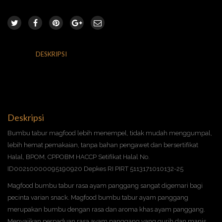
DESKRIPSI
INFORMASI TAMBAHAN
ULASAN (0)
RETURNS & DELIVERY
Deskripsi
Bumbu tabur magfood lebih menempel, tidak mudah menggumpal,
lebih hemat pemakaian, tanpa bahan pengawet dan bersertifikat
Halal, BPOM, CPPOBM HACCP Setifikat Halal No.
ID00210000095190920 Depkes RI PIRT 5113171010132-25
Magfood bumbu tabur rasa ayam panggang sangat digemari bagi
pecinta varian snack. Magfood bumbu tabur ayam panggang
merupakan bumbu dengan rasa dan aroma khas ayam panggang.
Menyajikan perpaduan rasa ayam panggang yang gurih dan manis.