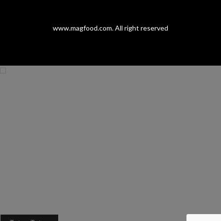
www.magfood.com
. All right reserved
modal-check
PROMO SPESIAL
MAGFOOD INOVASI PANGAN
Gunakan Kupon "
MAGFOOD10K
"
Dapat Potongan Rp.10.000,-
*Minimal Pembelian 100K