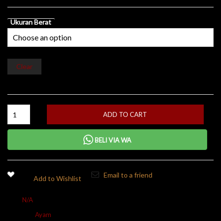
Ukuran Berat
Clear
ADD TO CART
BELI VIA WA
Email to a friend
Add to Wishlist
SKU:
N/A
Kategori:
Ayam