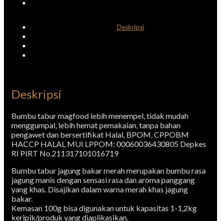
Deskripsi
Informasi Tambahan
Ulasan (0)
Returns & Delivery
Deskripsi
Bumbu tabur magfood lebih menempel, tidak mudah
menggumpal, lebih hemat pemakaian, tanpa bahan
pengawet dan bersertifikat Halal, BPOM, CPPOBM
HACCP HALAL MUI LPPOM: 00060036430805 Depkes
RI PIRT No.211317101016719
Bumbu tabur jagung bakar merah merupakan bumbu rasa
jagung manis dengan sensasi rasa dan aroma panggang
yang khas. Disajikan dalam warna merah khas jagung
bakar.
Kemasan 100g bisa digunakan untuk kapasitas 1-1,2kg
keripik/produk yang diaplikasikan.