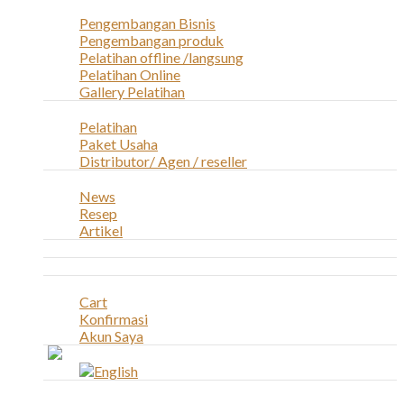
Layanan
Pengembangan Bisnis
Pengembangan produk
Pelatihan offline /langsung
Pelatihan Online
Gallery Pelatihan
Peluang Usaha
Pelatihan
Paket Usaha
Distributor/ Agen / reseller
Berita & Artikel
News
Resep
Artikel
Karir
Kontak
Akun
Cart
Konfirmasi
Akun Saya
Account