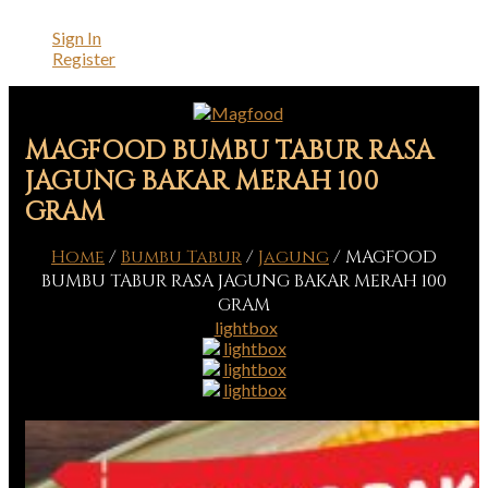
Sign In
Register
MAGFOOD BUMBU TABUR RASA
JAGUNG BAKAR MERAH 100
GRAM
Home
/
Bumbu Tabur
/
Jagung
/
MAGFOOD
BUMBU TABUR RASA JAGUNG BAKAR MERAH 100
GRAM
lightbox
lightbox
lightbox
lightbox