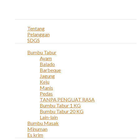
Navigation
Home
Profil
Tentang
Pelanggan
SDGS
Produk
Bumbu Tabur
Ayam
Balado
Barbeque
Jagung
Keju
Manis
Pedas
TANPA PENGUAT RASA
Bumbu Tabur 1 KG
Bumbu Tabur 20 KG
Lain-lain
Bumbu Masak
Minuman
Es krim