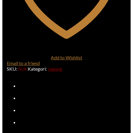
Add to Wishlist
Email to a friend
SKU:
N/A
Kategori:
Jagung