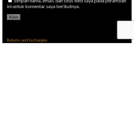
Simpan nama, email, dan situs web saya pada peramban
ini untuk komentar saya berikutnya.
Returns and Exchanges
There are a few important things to keep in mind when
returning a product you purchased.You can return
unwanted items by post within 7 working days of receipt
of your goods.
You have 14 calendar days to return an item from the
date you received it.
Only items that have been purchased directly from
Us.
Please ensure that the item you are returning is
repackaged with all elements.
Ship your item back to Us
Firstly Print and return this Returns Form to: