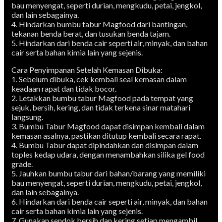
bau menyengat, seperti durian, mengkudu, petai, jengkol,
dan lain sebagainya.
4. Hindarkan bumbu tabur Magfood dari bantingan,
tekanan benda berat, dan tusukan benda tajam.
5. Hindarkan dari benda cair seperti air, minyak, dan bahan
cair serta bahan kimia lain yang sejenis.
Cara Penyimpanan Setelah Kemasan Dibuka:
1. Sebelum dibuka, cek kembali seal kemasan dalam
keadaan rapat dan tidak bocor.
2. Letakkan bumbu tabur Magfood pada tempat yang
sejuk, bersih, kering, dan tidak terkena sinar matahari
langsung.
3. Bumbu Tabur Magfood dapat disimpan kembali dalam
kemasan asalnya, pastikan ditutup kembali secara rapat.
4. Bumbu Tabur dapat dipindahkan dan disimpan dalam
toples kedap udara, dengan menambahkan silika gel food
grade.
5. Jauhkan bumbu tabur dari bahan/barang yang memiliki
bau menyengat, seperti durian, mengkudu, petai, jengkol,
dan lain sebagainya.
6. Hindarkan dari benda cair seperti air, minyak, dan bahan
cair serta bahan kimia lain yang sejenis.
7. Gunakan sendok bersih dan kering setiap mengambil