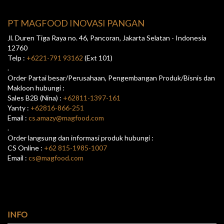
PT MAGFOOD INOVASI PANGAN
Jl. Duren Tiga Raya no. 46, Pancoran, Jakarta Selatan - Indonesia
12760
Telp :
+6221-791 93162
(Ext 101)
.
Order Partai besar/Perusahaan, Pengembangan Produk/Bisnis dan
Makloon hubungi :
Sales B2B (Nina) :
+62811-1397-161
Yanty :
+62816-866-251
Email :
cs.amazy@magfood.com
.
Order langsung dan informasi produk hubungi :
CS Online :
+62 815-1985-1007
Email :
cs@magfood.com
INFO