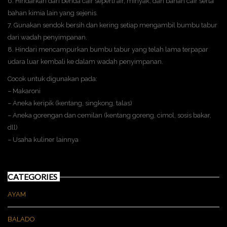
6. Hindarkan dari benda cair seperti air, minyak, dan bahan cair serta
bahan kimia lain yang sejenis.
7. Gunakan sendok bersih dan kering setiap mengambil bumbu tabur
dari wadah penyimpanan.
8. Hindari mencampurkan bumbu tabur yang telah lama terpapar
udara luar kembali ke dalam wadah penyimpanan.
Cocok untuk digunakan pada:
– Makaroni
– Aneka keripik (kentang, singkong, talas)
– Aneka gorengan dan cemilan (kentang goreng, cimol, sosis bakar,
dll)
– Usaha kuliner lainnya
CATEGORIES
AYAM
BALADO