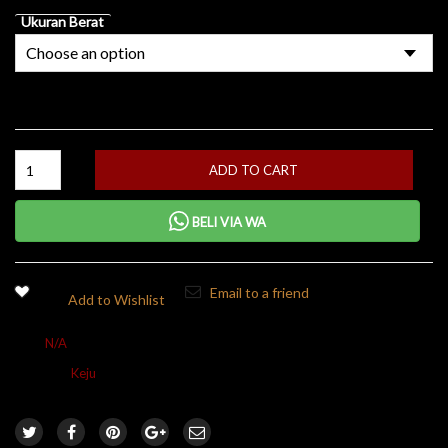
Ukuran Berat
ADD TO CART
BELI VIA WA
Email to a friend
Add to Wishlist
SKU:
N/A
Kategori:
Keju