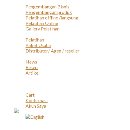
Layanan
Pengembangan Bisnis
Pengembangan produk
Pelatihan offline /langsung
Pelatihan Online
Gallery Pelatihan
Peluang Usaha
Pelatihan
Paket Usaha
Distributor/ Agen / reseller
Berita & Artikel
News
Resep
Artikel
Karir
Kontak
Akun
Cart
Konfirmasi
Akun Saya
Account