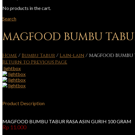
No products in the cart.
Search
MAGFOOD BUMBU TABUR
Home
/
Bumbu Tabur
/
Lain-lain
/
MAGFOOD BUMBU T
Return to Previous Page
lightbox
lightbox
lightbox
lightbox
Product Description
MAGFOOD BUMBU TABUR RASA ASIN GURIH 100 GRAM
Rp
11.000