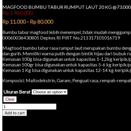
MAGFOOD BUMBU TABUR RUMPUT LAUT 20 KG @73.000
Rp
1.460.000
Rp
11.000
–
Rp
80.000
Bumbu tabur magfood lebih menempel, tidak mudah menggump
00060036430805 Depkes RI PIRT No.211317101016719
Magfood bumbu tabur rasa rumput laut merupakan bumbu dengan 
dan gurih. Memiliki warna putih dengan bintik hijau dari bubuk r
Kemasan 100g bisa digunakan untuk kapasitas 1-1,2kg keripik/p
Kemasan 500gr bisa digunakan untuk kapasitas 5-6 kg keripik/p
Kemasan 1 Kg bisa digunakan untuk kapasitas 12-14 kg keripik/
Komposisi: Maltodekstrin, Garam, Penguat rasa, rempah-rempah, R
Ukuran Berat
Clear
Add to cart