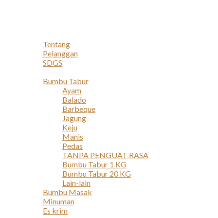
Navigation
Home
Profil
Tentang
Pelanggan
SDGS
Produk
Bumbu Tabur
Ayam
Balado
Barbeque
Jagung
Keju
Manis
Pedas
TANPA PENGUAT RASA
Bumbu Tabur 1 KG
Bumbu Tabur 20 KG
Lain-lain
Bumbu Masak
Minuman
Es krim