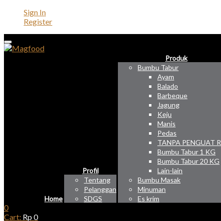
Sign In
Register
Produk
Bumbu Tabur
Ayam
Balado
Barbeque
Jagung
Keju
Manis
Pedas
TANPA PENGUAT 
Bumbu Tabur 1 KG
Bumbu Tabur 20 KG
Profil
Lain-lain
Tentang
Bumbu Masak
Pelanggan
Minuman
Home
SDGS
Es krim
0
Cart:
Rp
0