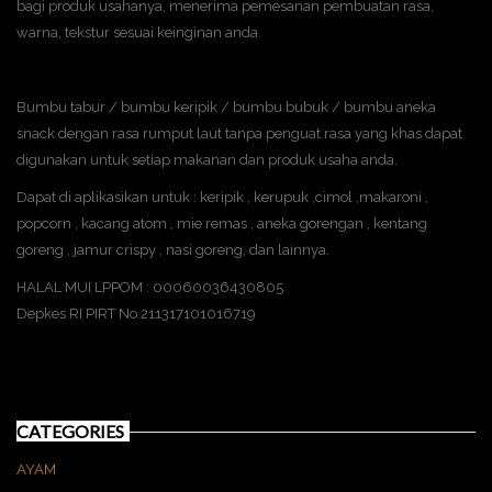
bagi produk usahanya, menerima pemesanan pembuatan rasa,
warna, tekstur sesuai keinginan anda.
Bumbu tabur / bumbu keripik / bumbu bubuk / bumbu aneka
snack dengan rasa rumput laut tanpa penguat rasa yang khas dapat
digunakan untuk setiap makanan dan produk usaha anda.
Dapat di aplikasikan untuk : keripik , kerupuk ,cimol ,makaroni ,
popcorn , kacang atom , mie remas , aneka gorengan , kentang
goreng , jamur crispy , nasi goreng, dan lainnya.
HALAL MUI LPPOM : 00060036430805
Depkes RI PIRT No.211317101016719
CATEGORIES
AYAM