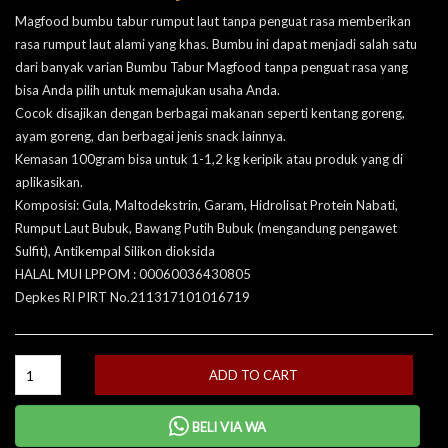
Magfood bumbu tabur rumput laut tanpa penguat rasa memberikan
rasa rumput laut alami yang khas. Bumbu ini dapat menjadi salah satu
dari banyak varian Bumbu Tabur Magfood tanpa penguat rasa yang
bisa Anda pilih untuk memajukan usaha Anda.
Cocok disajikan dengan berbagai makanan seperti kentang goreng,
ayam goreng, dan berbagai jenis snack lainnya.
Kemasan 100gram bisa untuk 1-1,2 kg keripik atau produk yang di
aplikasikan.
Komposisi: Gula, Maltodekstrin, Garam, Hidrolisat Protein Nabati,
Rumput Laut Bubuk, Bawang Putih Bubuk (mengandung pengawet
Sulfit), Antikempal Silikon dioksida
HALAL MUI LPPOM : 00060036430805
Depkes RI PIRT No.211317101016719
ADD TO CART
BELI VIA WA