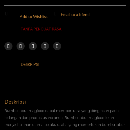
Email to a friend
Add to Wishlist
Kategori:
TANPA PENGUAT RASA
DESKRIPSI
INFORMASI TAMBAHAN
ULASAN (0)
RETURNS & DELIVERY
Deskripsi
Bumbu tabur magfood dapat memberi rasa yang diinginkan pada
hidangan dan produk usaha anda. Bumbu tabur magfood telah
menjadi pilihan utama pelaku usaha yang memerlukan bumbu tabur