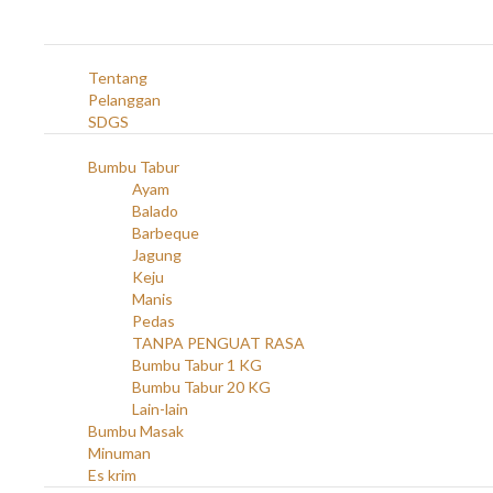
Navigation
Home
Profil
Tentang
Pelanggan
SDGS
Produk
Bumbu Tabur
Ayam
Balado
Barbeque
Jagung
Keju
Manis
Pedas
TANPA PENGUAT RASA
Bumbu Tabur 1 KG
Bumbu Tabur 20 KG
Lain-lain
Bumbu Masak
Minuman
Es krim