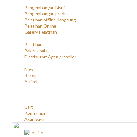
Layanan
Pengembangan Bisnis
Pengembangan produk
Pelatihan offline /langsung
Pelatihan Online
Gallery Pelatihan
Peluang Usaha
Pelatihan
Paket Usaha
Distributor/ Agen / reseller
Berita & Artikel
News
Resep
Artikel
Karir
Kontak
Akun
Cart
Konfirmasi
Akun Saya