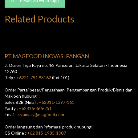
Pesan via Whatsapp
Related Products
PT MAGFOOD INOVASI PANGAN
Jl. Duren Tiga Raya no. 46, Pancoran, Jakarta Selatan - Indonesia
12760
Telp :
+6221-791 93162
(Ext 101)
.
Order Partai besar/Perusahaan, Pengembangan Produk/Bisnis dan
Makloon hubungi :
Sales B2B (Nina) :
+62811-1397-161
Yanty :
+62816-866-251
Email :
cs.amazy@magfood.com
.
Order langsung dan informasi produk hubungi :
CS Online :
+62 815-1985-1007