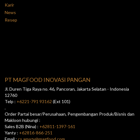
Karir
News
Resep
PT MAGFOOD INOVASI PANGAN
Jl. Duren Tiga Raya no. 46, Pancoran, Jakarta Selatan - Indonesia
12760
Telp :
+6221-791 93162
(Ext 101)
.
Order Partai besar/Perusahaan, Pengembangan Produk/Bisnis dan
Makloon hubungi :
Sales B2B (Nina) :
+62811-1397-161
Yanty :
+62816-866-251
Email :
cs.amazy@magfood.com