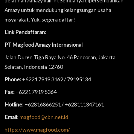
pelatihan Amazy kali ini. Semuanya dipersembahkan
Amazy untuk mendukung kelangsungan usaha
msyarakat. Yuk, segera daftar!
Link Pendaftaran:
PT Magfood Amazy Internasional
Jalan Duren Tiga Raya No. 46 Pancoran, Jakarta
Selatan, Indonesia 12760
Phone:
+6221 7919 3162 / 79195134
Fax:
+6221 7919 5364
Hotline:
+62816866251 / +628111347161
Email
:
magfood@cbn.net.id
https://www.magfood.com/