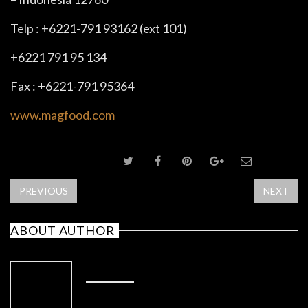
Telp : +6221-791 93162 (ext 101)
+6221 791 95 134
Fax : +6221-791 95364
www.magfood.com
SHARE POST
PREVIOUS
NEXT
ABOUT AUTHOR
ADMIN