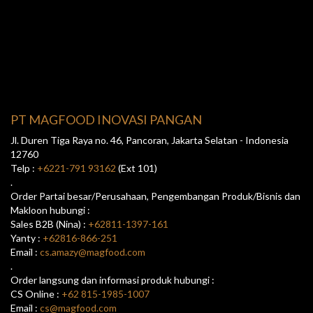
PT MAGFOOD INOVASI PANGAN
Jl. Duren Tiga Raya no. 46, Pancoran, Jakarta Selatan - Indonesia
12760
Telp :
+6221-791 93162
(Ext 101)
.
Order Partai besar/Perusahaan, Pengembangan Produk/Bisnis dan
Makloon hubungi :
Sales B2B (Nina) :
+62811-1397-161
Yanty :
+62816-866-251
Email :
cs.amazy@magfood.com
.
Order langsung dan informasi produk hubungi :
CS Online :
+62 815-1985-1007
Email :
cs@magfood.com