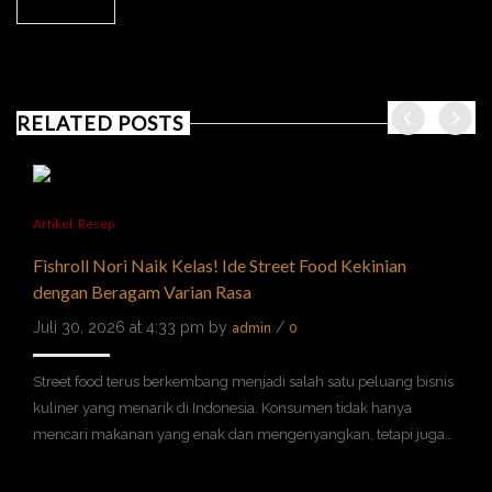
RELATED POSTS
Artikel
,
Resep
Fishroll Nori Naik Kelas! Ide Street Food Kekinian
dengan Beragam Varian Rasa
Juli 30, 2026 at 4:33 pm by
/
admin
0
Street food terus berkembang menjadi salah satu peluang bisnis
kuliner yang menarik di Indonesia. Konsumen tidak hanya
mencari makanan yang enak dan mengenyangkan, tetapi juga…