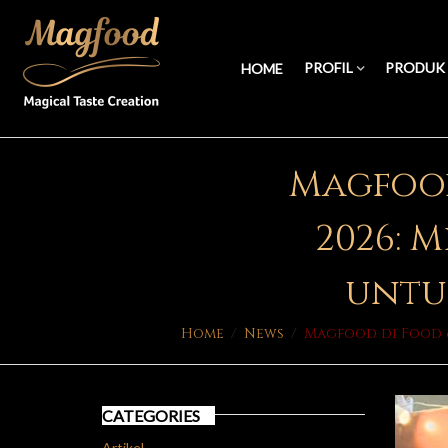
PROFIL
PRODUK
HOME
Magfood
2026: 
untu
Home
/
News
/
Magfood di Food &
CATEGORIES
Artikel