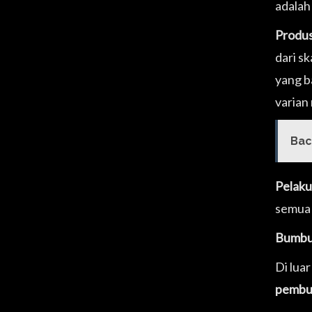
adalah
Produs
dari s
yang b
varian
Bac
Pelaku
semua 
Bumbu 
Di lua
pembua