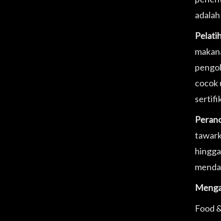
adalah 
Pelati
makana
pengol
cocok 
sertifi
Peranc
tawark
hingga
mendam
Menga
Food &