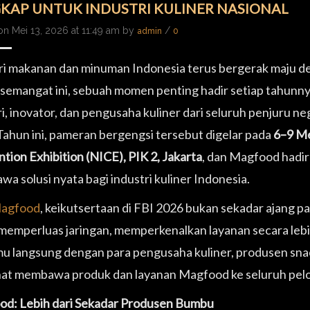
KAP UNTUK INDUSTRI KULINER NASIONAL
on Mei 13, 2026 at 11:49 am by
/
admin
0
ri makanan dan minuman Indonesia terus bergerak maju d
semangat ini, sebuah momen penting hadir setiap tahun
i, inovator, dan pengusaha kuliner dari seluruh penjuru neg
 Tahun ini, pameran bergengsi tersebut digelar pada
6–9 Me
tion Exhibition (NICE), PIK 2, Jakarta
, dan Magfood hadir 
a solusi nyata bagi industri kuliner Indonesia.
agfood
, keikutsertaan di FBI 2026 bukan sekadar ajang p
memperluas jaringan, memperkenalkan layanan secara lebi
u langsung dengan para pengusaha kuliner, produsen snack
at membawa produk dan layanan Magfood ke seluruh pelo
d: Lebih dari Sekadar Produsen Bumbu