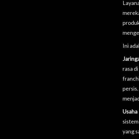
Layana
mereka
produk
mengem
Ini ada
Jaring
rasa d
franch
persis.
menjad
Usaha 
sistem
yang s