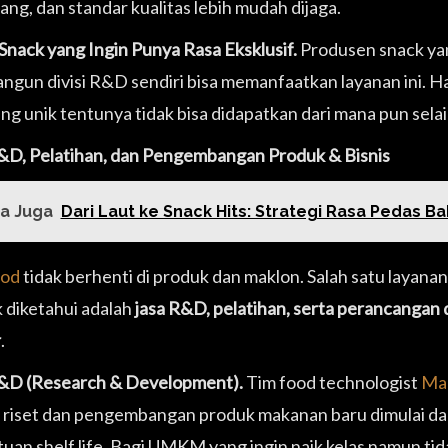
ang, dan standar kualitas lebih mudah dijaga.
Snack yang Ingin Punya Rasa Eksklusif.
Produsen snack yan
gun divisi R&D sendiri bisa memanfaatkan layanan ini. Ha
ang unik tentunya tidak bisa didapatkan dari mana pun selai
&D, Pelatihan, dan Pengembangan Produk & Bisnis
a Juga
Dari Laut ke Snack Hits: Strategi Rasa Pedas B
od
tidak berhenti di produk dan maklon. Salah satu layanan
 diketahui adalah
jasa R&D, pelatihan, serta perancanga
r
.
&D (Research & Development).
Tim food technologist
Ma
riset dan pengembangan produk makanan baru dimulai dari fo
an shelf life. Bagi UMKM yang ingin naik kelas namun tidak