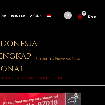
0
AKUN
RIR
KONTAK
Rp
0
ndonesia
Lengkap
Return to Previous Page
ional
p untuk Industri Kuliner Nasional