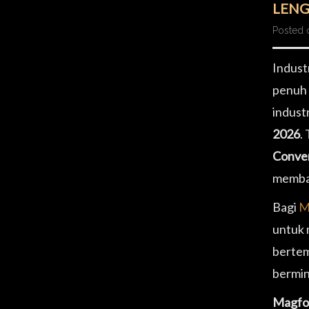
LENG
Posted 
Indust
penuh 
industr
2026
.
Conven
membaw
Bagi
M
untuk 
bertem
bermin
Magfoo