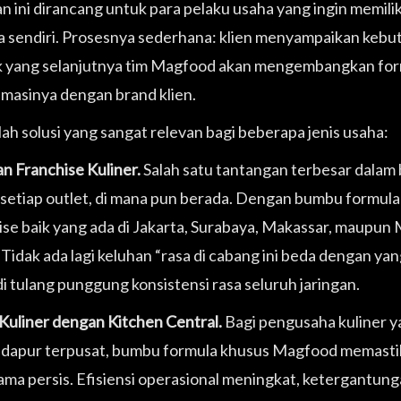
n ini dirancang untuk para pelaku usaha yang ingin memil
 sendiri. Prosesnya sederhana: klien menyampaikan kebutu
 yang selanjutnya tim Magfood akan mengembangkan form
asinya dengan brand klien.
lah solusi yang sangat relevan bagi beberapa jenis usaha:
an Franchise Kuliner.
Salah satu tantangan terbesar dalam b
i setiap outlet, di mana pun berada. Dengan bumbu formula
ise baik yang ada di Jakarta, Surabaya, Makassar, maupun 
 Tidak ada lagi keluhan “rasa di cabang ini beda dengan ya
i tulang punggung konsistensi rasa seluruh jaringan.
Kuliner dengan Kitchen Central.
Bagi pengusaha kuliner y
 dapur terpusat, bumbu formula khusus Magfood memastik
ama persis. Efisiensi operasional meningkat, ketergantung