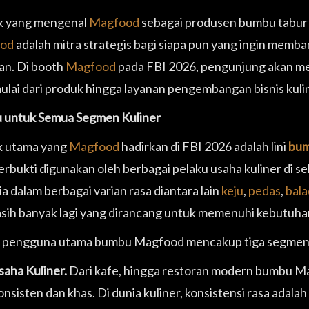
k yang mengenal
Magfood
sebagai produsen bumbu tabur
od
adalah mitra strategis bagi siapa pun yang ingin memb
n. Di booth
Magfood
pada FBI 2026, pengunjung akan me
ulai dari produk hingga layanan pengembangan bisnis kuli
 untuk Semua Segmen Kuliner
k utama yang
Magfood
hadirkan di FBI 2026 adalah lini
bum
terbukti digunakan oleh berbagai pelaku usaha kuliner di 
a dalam berbagai varian rasa diantara lain
keju
,
pedas
,
bal
sih banyak lagi yang dirancang untuk memenuhi kebutuh
 pengguna utama bumbu Magfood mencakup tiga segmen 
aha Kuliner.
Dari kafe, hingga restoran modern bumbu M
onsisten dan khas. Di dunia kuliner, konsistensi rasa adal