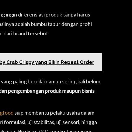
g ingin diferensiasi produk tanpa harus
silnya adalah bumbu tabur dengan profil
n dari brand tersebut.
aby Crab Crispy yang Bikin Repeat Order
 yang paling bernilai namun sering kali belum
n dan pengembangan produk maupun bisnis
gfood
siap membantu pelaku usaha dalam
rmulasi, uji stabilitas, uji sensori, hingga
 memiliki divisi R&D sendiri, layanan ini