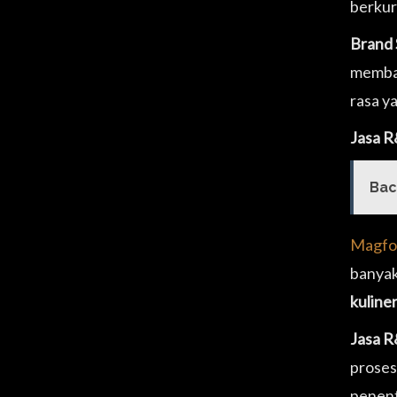
berkur
Brand 
memban
rasa y
Jasa R
Bac
Magfo
banyak
kuline
Jasa R
proses 
penentu