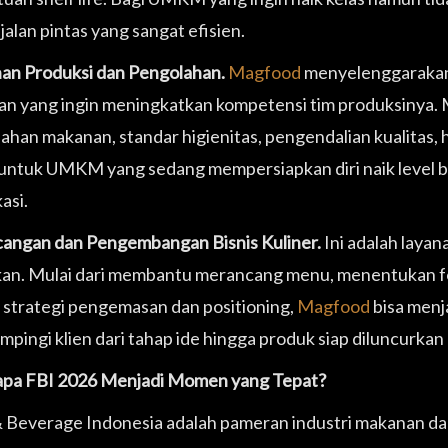
jalan pintas yang sangat efisien.
han Produksi dan Pengolahan.
Magfood
menyelenggarakan 
n yang ingin meningkatkan kompetensi tim produksinya. 
ahan makanan, standar higienitas, pengendalian kualitas, hi
untuk UMKM yang sedang mempersiapkan diri naik level ba
kasi.
angan dan Pengembangan Bisnis Kuliner.
Ini adalah laya
an. Mulai dari membantu merancang menu, menentukan fo
 strategi pengemasan dan positioning,
Magfood
bisa menja
pingi klien dari tahap ide hingga produk siap diluncurkan 
pa FBI 2026 Menjadi Momen yang Tepat?
 Beverage Indonesia adalah pameran industri makanan da