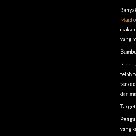
Banya
Magfo
makana
yang m
Bumbu
Produ
telah 
tersedi
dan ma
Target
Pengus
yang k