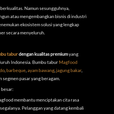
 berkualitas. Namun sesungguhnya,
angun atau mengembangkan bisnis di industri
nemukan ekosistem solusi yang lengkap
ner secara menyeluruh.
bu tabur
dengan kualitas premium
yang
seluruh Indonesia. Bumbu tabur
Magfood
ado
,
barbeque
,
ayam bawang
,
jagung bakar
,
an segmen pasar yang beragam.
besar:
agfood membantu menciptakan cita rasa
ah segalanya. Pelanggan yang datang kembali