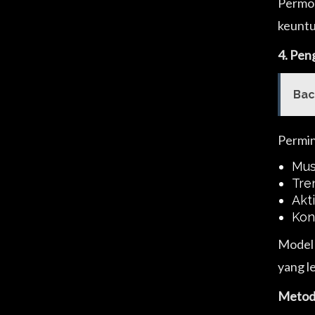
Permod
keuntu
4. Pen
Bac
Permin
Mus
Tre
Akt
Kon
Model 
yang le
Metod