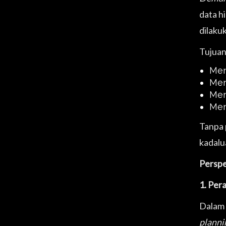
data hi
dilaku
Tujuan
Men
Men
Men
Men
Tanpa 
kadalu
Perspe
1. Per
Dalam 
planni