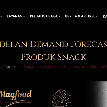
LAYANAN
PELUANG USAHA
BERITA & ARTIKEL
KA
delan Demand Forecas
Produk Snack
e
/
Artikel
/
Permodelan Demand Forecast pada Produk 