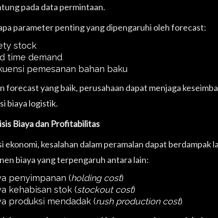
tung pada data permintaan.
pa parameter penting yang dipengaruhi oleh forecast:
ety stock
d time demand
kuensi pemesanan bahan baku
 forecast yang baik, perusahaan dapat menjaga keseimba
si biaya logistik.
isis Biaya dan Profitabilitas
isi ekonomi, kesalahan dalam peramalan dapat berdampak l
en biaya yang terpengaruh antara lain:
ya penyimpanan (
holding cost
)
ya kehabisan stok (
stockout cost
)
ya produksi mendadak (
rush production cost
)