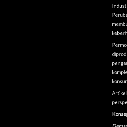
Indust
Peruba
membua
keberh
Permo
diprod
pengen
komple
konsum
Artike
perspe
Konse
Demand