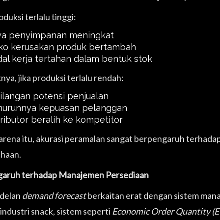
oduksi terlalu tinggi:
ya penyimpanan meningkat
iko kerusakan produk bertambah
al kerja tertahan dalam bentuk stok
nya, jika produksi terlalu rendah:
ilangan potensi penjualan
urunnya kepuasan pelanggan
tributor beralih ke kompetitor
arena itu, akurasi peramalan sangat berpengaruh terhadap e
haan.
garuh terhadap Manajemen Persediaan
delan
demand forecast
berkaitan erat dengan sistem mana
industri snack, sistem seperti
Economic Order Quantity (