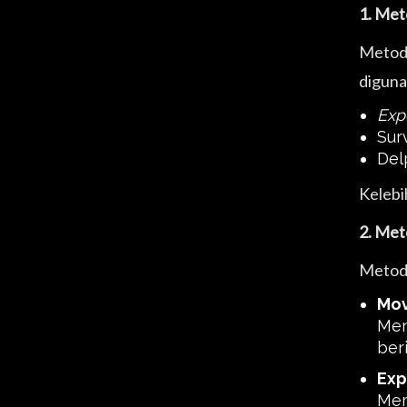
1. Met
Metode
diguna
Exp
Sur
Del
Kelebi
2. Met
Metode
Mov
Men
ber
Exp
Mem