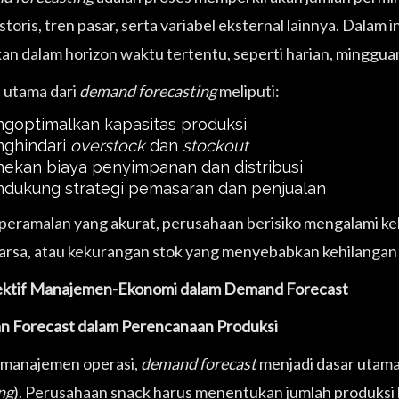
storis, tren pasar, serta variabel eksternal lainnya. Dalam 
kan dalam horizon waktu tertentu, seperti harian, mingguan
 utama dari
demand forecasting
meliputi:
goptimalkan kapasitas produksi
ghindari
overstock
dan
stockout
ekan biaya penyimpanan dan distribusi
dukung strategi pemasaran dan penjualan
peramalan yang akurat, perusahaan berisiko mengalami ke
arsa, atau kekurangan stok yang menyebabkan kehilangan 
ktif Manajemen-Ekonomi dalam Demand Forecast
an Forecast dalam Perencanaan Produksi
manajemen operasi,
demand forecast
menjadi dasar utama
ng
). Perusahaan snack harus menentukan jumlah produksi 