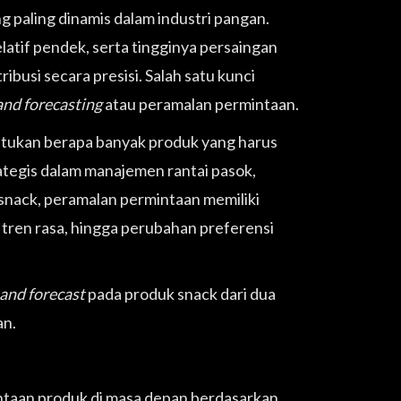
g paling dinamis dalam industri pangan.
latif pendek, serta tingginya persaingan
usi secara presisi. Salah satu kunci
nd forecasting
atau peramalan permintaan.
tukan berapa banyak produk yang harus
ategis dalam manajemen rantai pasok,
 snack, peramalan permintaan memiliki
 tren rasa, hingga perubahan preferensi
nd forecast
pada produk snack dari dua
an.
ntaan produk di masa depan berdasarkan