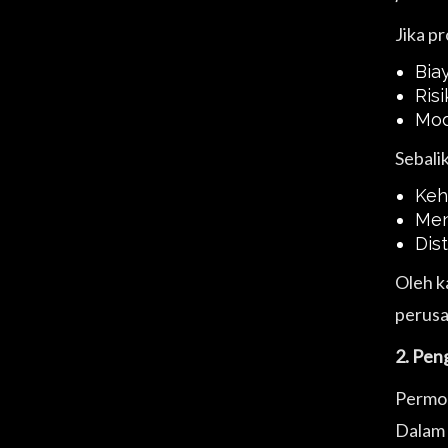
Jika pr
Bia
Ris
Mod
Sebalik
Keh
Men
Dis
Oleh k
perusa
2. Pen
Permo
Dalam 