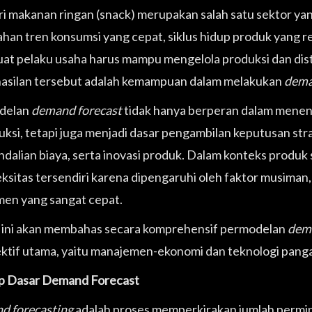
ri makanan ringan (snack) merupakan salah satu sektor yan
han tren konsumsi yang cepat, siklus hidup produk yang re
t pelaku usaha harus mampu mengelola produksi dan distrib
asilan tersebut adalah kemampuan dalam melakukan
dema
delan
demand forecast
tidak hanya berperan dalam menen
uksi, tetapi juga menjadi dasar pengambilan keputusan str
dalian biaya, serta inovasi produk. Dalam konteks produk
ksitas tersendiri karena dipengaruhi oleh faktor musiman,
en yang sangat cepat.
l ini akan membahas secara komprehensif permodelan
dema
ktif utama, yaitu manajemen-ekonomi dan teknologi pang
p Dasar Demand Forecast
 forecasting
adalah proses memperkirakan jumlah permi