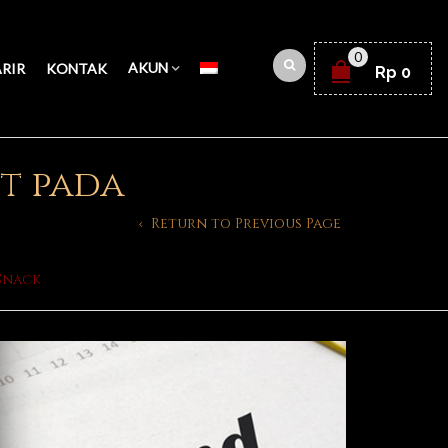
0
AKUN
RIR
KONTAK
Rp
0
t pada
Return to Previous Page
Snack