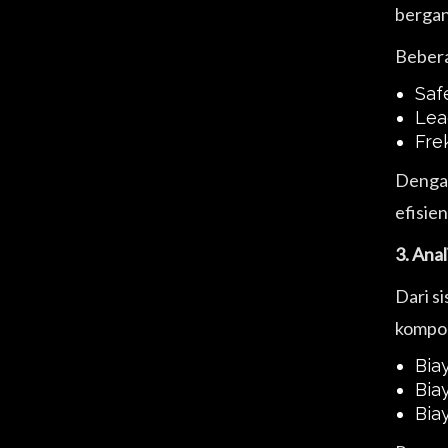
bergan
Bebera
Saf
Lea
Fre
Dengan
efisien
3. Anal
Dari s
kompon
Bia
Bia
Bia