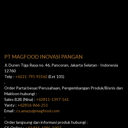
PT MAGFOOD INOVASI PANGAN
Jl. Duren Tiga Raya no. 46, Pancoran, Jakarta Selatan - Indonesia
12760
Telp :
+6221-791 93162
(Ext 101)
.
Order Partai besar/Perusahaan, Pengembangan Produk/Bisnis dan
Makloon hubungi :
Sales B2B (Nina) :
+62811-1397-161
Yanty :
+62816-866-251
Email :
cs.amazy@magfood.com
.
Order langsung dan informasi produk hubungi :
CS Online :
+62 815-1985-1007