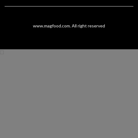
www.magfood.com
. All right reserved
modal-check
PROMO SPESIAL
MAGFOOD INOVASI PANGAN
Gunakan Kupon "
MAGFOOD10K
"
Dapat Potongan Rp.10.000,-
*Minimal Pembelian 100K