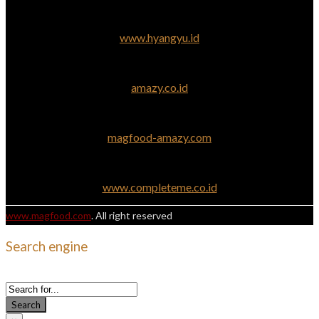
www.hyangyu.id
amazy.co.id
magfood-amazy.com
www.completeme.co.id
www.magfood.com
. All right reserved
Search engine
Use this form to find things you need on this site
Search