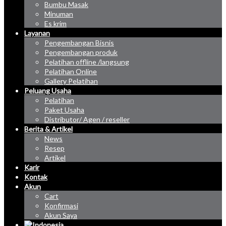
Bumbu Masak
Minuman
Es krim
Layanan
Pengembangan Bisnis
Pengembangan produk
Pelatihan offline /langsung
Pelatihan Online
Gallery Pelatihan
Peluang Usaha
Pelatihan
Paket Usaha
Distributor/ Agen / reseller
Berita & Artikel
News
Resep
Artikel
Karir
Kontak
Akun
Cart
Konfirmasi
Akun Saya