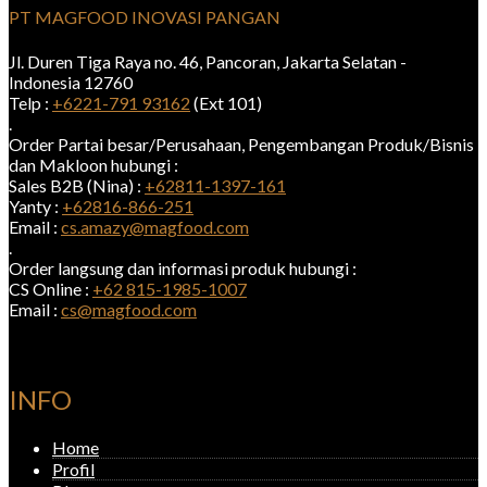
PT MAGFOOD INOVASI PANGAN
Jl. Duren Tiga Raya no. 46, Pancoran, Jakarta Selatan -
Indonesia 12760
Telp :
+6221-791 93162
(Ext 101)
.
Order Partai besar/Perusahaan, Pengembangan Produk/Bisnis
dan Makloon hubungi :
Sales B2B (Nina) :
+62811-1397-161
Yanty :
+62816-866-251
Email :
cs.amazy@magfood.com
.
Order langsung dan informasi produk hubungi :
CS Online :
+62 815-1985-1007
Email :
cs@magfood.com
INFO
Home
Profil