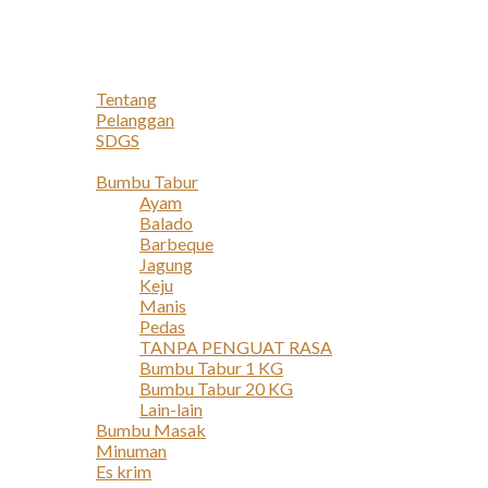
Navigation
Home
Profil
Tentang
Pelanggan
SDGS
Produk
Bumbu Tabur
Ayam
Balado
Barbeque
Jagung
Keju
Manis
Pedas
TANPA PENGUAT RASA
Bumbu Tabur 1 KG
Bumbu Tabur 20 KG
Lain-lain
Bumbu Masak
Minuman
Es krim