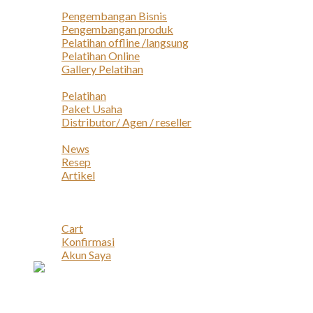
Layanan
Pengembangan Bisnis
Pengembangan produk
Pelatihan offline /langsung
Pelatihan Online
Gallery Pelatihan
Peluang Usaha
Pelatihan
Paket Usaha
Distributor/ Agen / reseller
Berita & Artikel
News
Resep
Artikel
Karir
Kontak
Akun
Cart
Konfirmasi
Akun Saya
Account