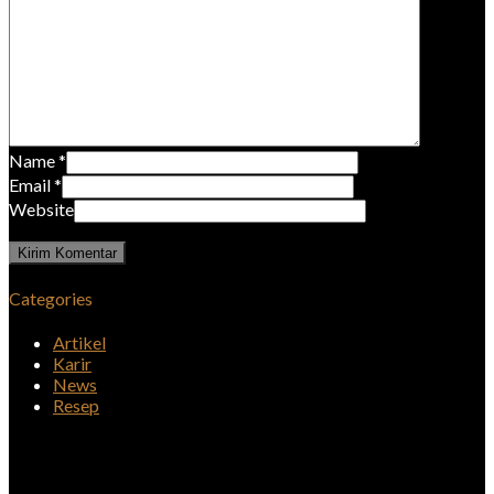
Name
*
Email
*
Website
Categories
Artikel
Karir
News
Resep