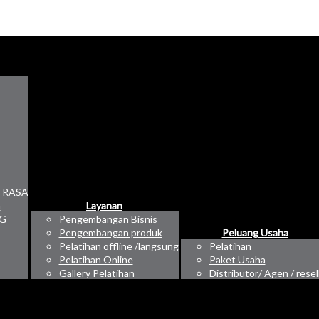
 RASA
G
Layanan
KG
Pengembangan Bisnis
Pengembangan produk
Peluang Usaha
Pelatihan offline /langsung
Pelatihan
Pelatihan Online
Paket Usaha
Gallery Pelatihan
Distributor/ Agen / resel