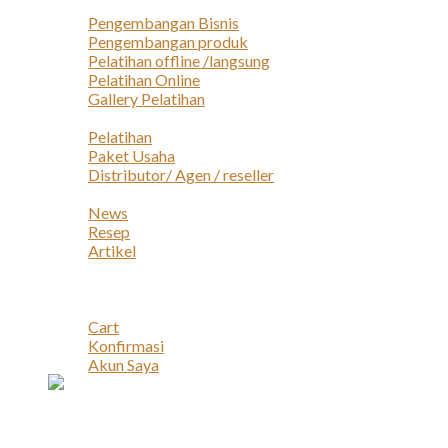
Layanan
Pengembangan Bisnis
Pengembangan produk
Pelatihan offline /langsung
Pelatihan Online
Gallery Pelatihan
Peluang Usaha
Pelatihan
Paket Usaha
Distributor/ Agen / reseller
Berita & Artikel
News
Resep
Artikel
Karir
Kontak
Akun
Cart
Konfirmasi
Akun Saya
Account