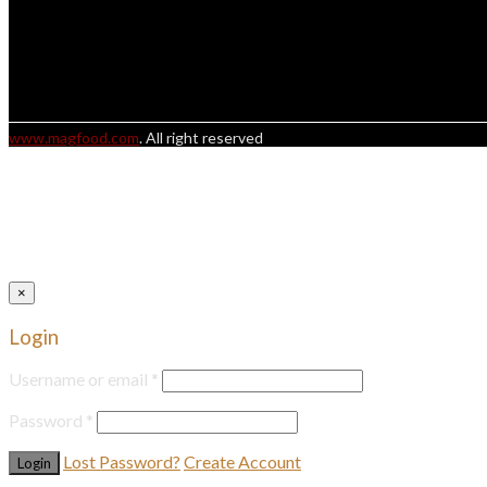
www.magfood.com
. All right reserved
×
Login
Username or email
*
Password
*
Lost Password?
Create Account