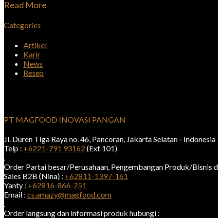
Read More
Categories
Artikel
Karir
News
Resep
PT MAGFOOD INOVASI PANGAN
Jl. Duren Tiga Raya no. 46, Pancoran, Jakarta Selatan - Indonesi
Telp :
+6221-791 93162
(Ext 101)
.
Order Partai besar/Perusahaan, Pengembangan Produk/Bisnis d
Sales B2B (Nina) :
+62811-1397-161
Yanty :
+62816-866-251
Email :
cs.amazy@magfood.com
.
Order langsung dan informasi produk hubungi :