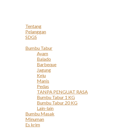
Navigation
Home
Profil
Tentang
Pelanggan
SDGS
Produk
Bumbu Tabur
Ayam
Balado
Barbeque
Jagung
Keju
Manis
Pedas
TANPA PENGUAT RASA
Bumbu Tabur 1 KG
Bumbu Tabur 20 KG
Lain-lain
Bumbu Masak
Minuman
Es krim