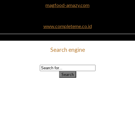
magfood-amazy.com
www.completeme.co.id
Search engine
Use this form to find things you need on this site
Search