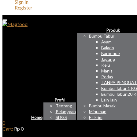
Sign In
Register
Produk
Bumbu Tabur
Ayam
Balado
Barbeque
Jagung
Keju
Manis
Pedas
TANPA PENGUAT
Bumbu Tabur 1 K
Bumbu Tabur 20 
Profil
Lain-lain
Tentang
Bumbu Masak
Pelanggan
Minuman
Home
SDGS
Es krim
0
Cart:
Rp
0