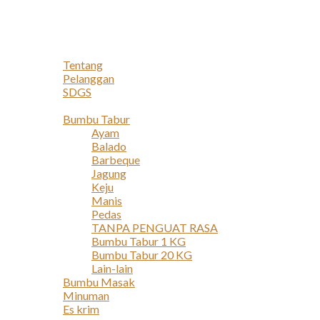
Navigation
Home
Profil
Tentang
Pelanggan
SDGS
Produk
Bumbu Tabur
Ayam
Balado
Barbeque
Jagung
Keju
Manis
Pedas
TANPA PENGUAT RASA
Bumbu Tabur 1 KG
Bumbu Tabur 20 KG
Lain-lain
Bumbu Masak
Minuman
Es krim