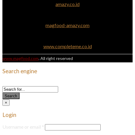
amazy.co.id
magfood-amazy.com
www.completeme.co.id
www.magfood.com
. All right reserved
Search engine
Use this form to find things you need on this site
Search
×
Login
Username or email
*