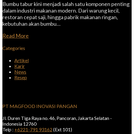
Bumbu tabur kini menjadi salah satu komponen penting
dalam industri makanan modern. Dari warung kecil,
restoran cepat saji, hingga pabrik makanan ringan,
kebutuhan akan bumbu…
Read More
Categories
Artikel
Karir
News
Resep
PT MAGFOOD INOVASI PANGAN
Jl. Duren Tiga Raya no. 46, Pancoran, Jakarta Selatan -
Indonesia 12760
Telp :
+6221-791 93162
(Ext 101)