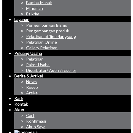
Bumbu Masak
Minuman
Es krim
Layanan
Pengembangan Bisnis
Pengembangan produk
Pelatihan offline /langsung
Pelatihan Online
Gallery Pelatihan
Peluang Usaha
Pelatihan
Paket Usaha
Distributor/ Agen / reseller
Berita & Artikel
News
Resep
Artikel
Karir
Kontak
Akun
Cart
Konfirmasi
Akun Saya