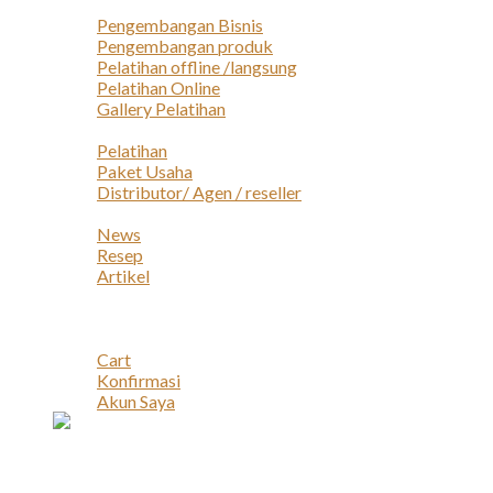
Layanan
Pengembangan Bisnis
Pengembangan produk
Pelatihan offline /langsung
Pelatihan Online
Gallery Pelatihan
Peluang Usaha
Pelatihan
Paket Usaha
Distributor/ Agen / reseller
Berita & Artikel
News
Resep
Artikel
Karir
Kontak
Akun
Cart
Konfirmasi
Akun Saya
Account