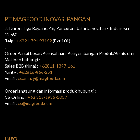
PT MAGFOOD INOVASI PANGAN
Jl. Duren Tiga Raya no. 46, Pancoran, Jakarta Selatan - Indonesia
12760
Telp :
+6221-791 93162
(Ext 101)
.
Order Partai besar/Perusahaan, Pengembangan Produk/Bisnis dan
Makloon hubungi :
Sales B2B (Nina) :
+62811-1397-161
Yanty :
+62816-866-251
Email :
cs.amazy@magfood.com
.
Order langsung dan informasi produk hubungi :
CS Online :
+62 815-1985-1007
Email :
cs@magfood.com
INFO