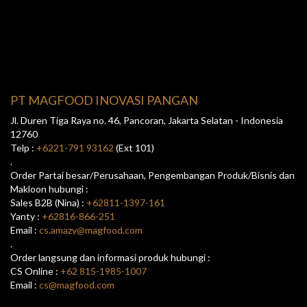
PT MAGFOOD INOVASI PANGAN
Jl. Duren Tiga Raya no. 46, Pancoran, Jakarta Selatan - Indonesia
12760
Telp :
+6221-791 93162
(Ext 101)
.
Order Partai besar/Perusahaan, Pengembangan Produk/Bisnis dan
Makloon hubungi :
Sales B2B (Nina) :
+62811-1397-161
Yanty :
+62816-866-251
Email :
cs.amazy@magfood.com
.
Order langsung dan informasi produk hubungi :
CS Online :
+62 815-1985-1007
Email :
cs@magfood.com