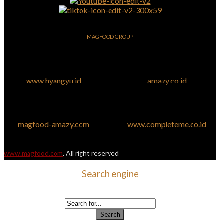
MAGFOOD GROUP
www.hyangyu.id
amazy.co.id
magfood-amazy.com
www.completeme.co.id
www.magfood.com
. All right reserved
Search engine
Use this form to find things you need on this site
Search