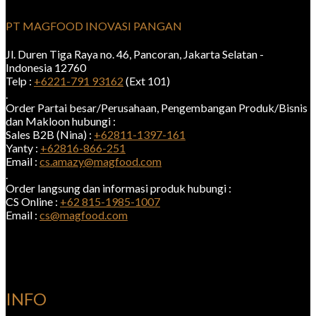
PT MAGFOOD INOVASI PANGAN
Jl. Duren Tiga Raya no. 46, Pancoran, Jakarta Selatan -
Indonesia 12760
Telp :
+6221-791 93162
(Ext 101)
.
Order Partai besar/Perusahaan, Pengembangan Produk/Bisnis
dan Makloon hubungi :
Sales B2B (Nina) :
+62811-1397-161
Yanty :
+62816-866-251
Email :
cs.amazy@magfood.com
.
Order langsung dan informasi produk hubungi :
CS Online :
+62 815-1985-1007
Email :
cs@magfood.com
INFO