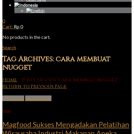
0
Cart:
Rp
0
No products in the cart.
Search
Tag Archives: cara membuat
nugget
Home
/
Posts tagged "cara membuat nugget"
Return to Previous Page
View large
More details
News
Magfood Sukses Mengadakan Pelatihan
Wirausaha Industri Makanan Aneka