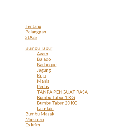
Navigation
Home
Profil
Tentang
Pelanggan
SDGS
Produk
Bumbu Tabur
Ayam
Balado
Barbeque
Jagung
Keju
Manis
Pedas
TANPA PENGUAT RASA
Bumbu Tabur 1 KG
Bumbu Tabur 20 KG
Lain-lain
Bumbu Masak
Minuman
Es krim