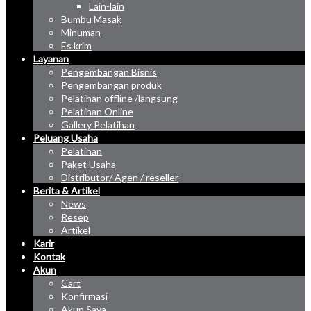
Lain-lain
Bumbu Masak
Minuman
Es krim
Layanan
Pengembangan Bisnis
Pengembangan produk
Pelatihan offline /langsung
Pelatihan Online
Gallery Pelatihan
Peluang Usaha
Pelatihan
Paket Usaha
Distributor/ Agen / reseller
Berita & Artikel
News
Resep
Artikel
Karir
Kontak
Akun
Cart
Konfirmasi
Akun Saya