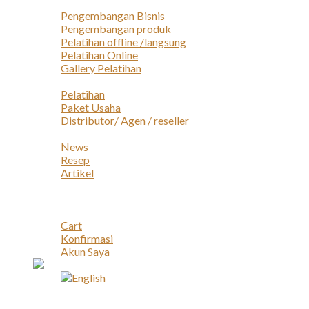
Layanan
Pengembangan Bisnis
Pengembangan produk
Pelatihan offline /langsung
Pelatihan Online
Gallery Pelatihan
Peluang Usaha
Pelatihan
Paket Usaha
Distributor/ Agen / reseller
Berita & Artikel
News
Resep
Artikel
Karir
Kontak
Akun
Cart
Konfirmasi
Akun Saya
Account