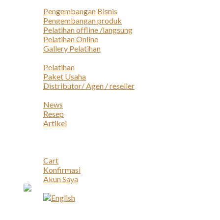
Layanan
Pengembangan Bisnis
Pengembangan produk
Pelatihan offline /langsung
Pelatihan Online
Gallery Pelatihan
Peluang Usaha
Pelatihan
Paket Usaha
Distributor/ Agen / reseller
Berita & Artikel
News
Resep
Artikel
Karir
Kontak
Akun
Cart
Konfirmasi
Akun Saya
Account