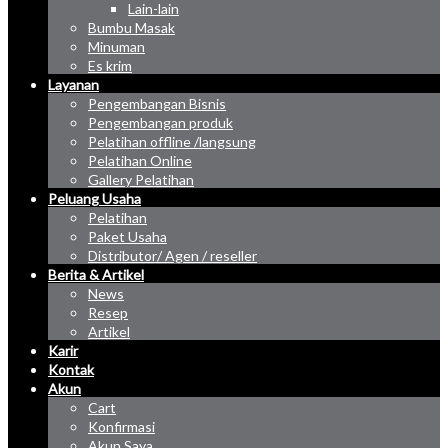
Lain-lain
Bumbu Masak
Minuman
Es krim
Layanan
Pengembangan Bisnis
Pengembangan produk
Pelatihan offline /langsung
Pelatihan Online
Gallery Pelatihan
Peluang Usaha
Pelatihan
Paket Usaha
Distributor/ Agen / reseller
Berita & Artikel
News
Resep
Artikel
Karir
Kontak
Akun
Cart
Konfirmasi
Akun Saya