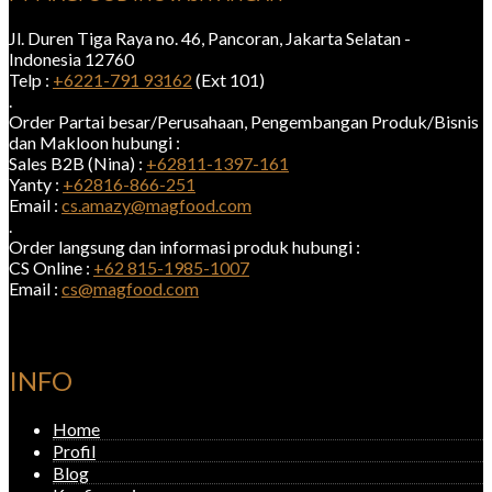
Jl. Duren Tiga Raya no. 46, Pancoran, Jakarta Selatan -
Indonesia 12760
Telp :
+6221-791 93162
(Ext 101)
.
Order Partai besar/Perusahaan, Pengembangan Produk/Bisnis
dan Makloon hubungi :
Sales B2B (Nina) :
+62811-1397-161
Yanty :
+62816-866-251
Email :
cs.amazy@magfood.com
.
Order langsung dan informasi produk hubungi :
CS Online :
+62 815-1985-1007
Email :
cs@magfood.com
INFO
Home
Profil
Blog