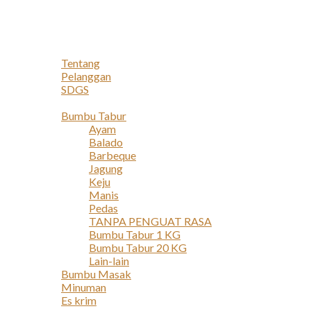
Navigation
Home
Profil
Tentang
Pelanggan
SDGS
Produk
Bumbu Tabur
Ayam
Balado
Barbeque
Jagung
Keju
Manis
Pedas
TANPA PENGUAT RASA
Bumbu Tabur 1 KG
Bumbu Tabur 20 KG
Lain-lain
Bumbu Masak
Minuman
Es krim