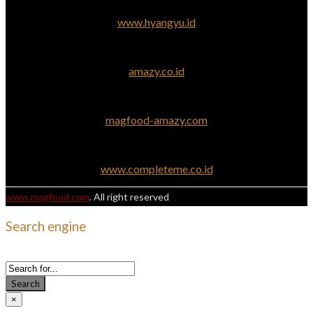
www.hyangyu.id
amazy.co.id
magfood-amazy.com
www.completeme.co.id
www.magfood.com
. All right reserved
Search engine
Use this form to find things you need on this site
Search
×