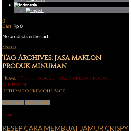
0
Cart:
Rp
0
No products in the cart.
Search
Tag Archives: jasa maklon
produk minuman
Home
/
Posts tagged "jasa maklon produk
minuman"
Return to Previous Page
View large
More details
Resep
RESEP CARA MEMBUAT JAMUR CRISPY