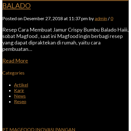
BALADO
Posted on Desember 27, 2018 at 11:37 pm by
admin
/
0
Resep Cara Membuat Jamur Crispy Bumbu Balado Haiii,
sobat Magfood , saat ini Magfood ingin berbagi resep
yang dapat dipraktekan di rumah, yaitu cara
pembuatan…
Read More
Categories
Artikel
Karir
News
Resep
PT MAGFOOD INOVASI PANGAN