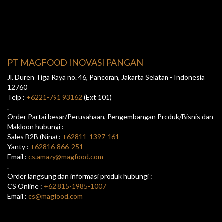
PT MAGFOOD INOVASI PANGAN
Jl. Duren Tiga Raya no. 46, Pancoran, Jakarta Selatan - Indonesia
12760
Telp :
+6221-791 93162
(Ext 101)
.
Order Partai besar/Perusahaan, Pengembangan Produk/Bisnis dan
Makloon hubungi :
Sales B2B (Nina) :
+62811-1397-161
Yanty :
+62816-866-251
Email :
cs.amazy@magfood.com
.
Order langsung dan informasi produk hubungi :
CS Online :
+62 815-1985-1007
Email :
cs@magfood.com