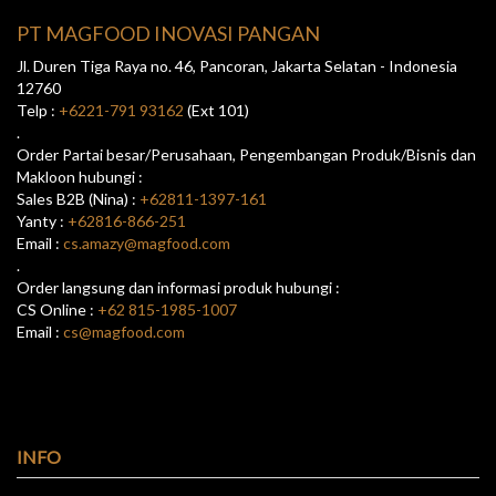
PT MAGFOOD INOVASI PANGAN
Jl. Duren Tiga Raya no. 46, Pancoran, Jakarta Selatan - Indonesia
12760
Telp :
+6221-791 93162
(Ext 101)
.
Order Partai besar/Perusahaan, Pengembangan Produk/Bisnis dan
Makloon hubungi :
Sales B2B (Nina) :
+62811-1397-161
Yanty :
+62816-866-251
Email :
cs.amazy@magfood.com
.
Order langsung dan informasi produk hubungi :
CS Online :
+62 815-1985-1007
Email :
cs@magfood.com
INFO