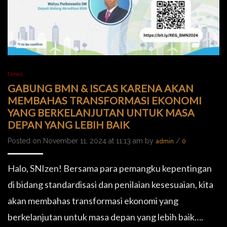
News
GABUNG BMN & ISCAS KARENA AKAN
MEMBAHAS TRANSFORMASI EKONOMI
YANG BERKELANJUTAN UNTUK MASA
DEPAN YANG LEBIH BAIK
Posted on November 11, 2024 at 11:13 am by
/
admin
0
Halo, SNIzen! Bersama para pemangku kepentingan
di bidang standardisasi dan penilaian kesesuaian, kita
akan membahas transformasi ekonomi yang
berkelanjutan untuk masa depan yang lebih baik….