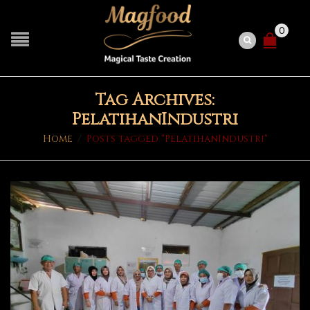
0
Tag Archives:
PelatihanIndustri
Home
/
Posts tagged "PelatihanIndustri"