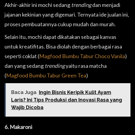
Akhir-akhir ini mochi sedang
trending
dan menjadi
jajanan kekinian yang digemari. Ternyata ide jualan ini,
proses pembuatannya cukup mudah dan murah.
Selain itu, mochi dapat dikatakan sebagai kanvas
untuk kreatifitas. Bisa diolah dengan berbagai rasa
seperti coklat (
Magfood Bumbu Tabur Choco Vanila
)
dan yang sedang
trending
yaitu rasa matcha
(
Magfood Bumbu Tabur Green Tea
)
Baca Juga
Ingin Bisnis Keripik Kulit Ayam
Laris? Ini Tips Produksi dan Inovasi Rasa yang
Wajib Dicoba
6. Makaroni