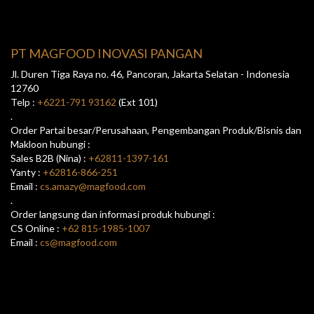
PT MAGFOOD INOVASI PANGAN
Jl. Duren Tiga Raya no. 46, Pancoran, Jakarta Selatan - Indonesia
12760
Telp :
+6221-791 93162
(Ext 101)
.
Order Partai besar/Perusahaan, Pengembangan Produk/Bisnis dan
Makloon hubungi :
Sales B2B (Nina) :
+62811-1397-161
Yanty :
+62816-866-251
Email :
cs.amazy@magfood.com
.
Order langsung dan informasi produk hubungi :
CS Online :
+62 815-1985-1007
Email :
cs@magfood.com