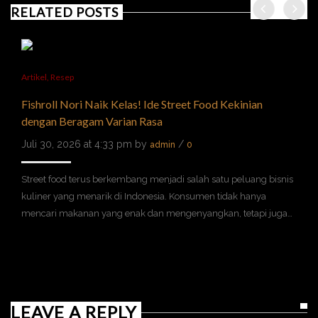
RELATED POSTS
Artikel
,
Resep
Fishroll Nori Naik Kelas! Ide Street Food Kekinian
dengan Beragam Varian Rasa
Juli 30, 2026 at 4:33 pm by
/
admin
0
Street food terus berkembang menjadi salah satu peluang bisnis
kuliner yang menarik di Indonesia. Konsumen tidak hanya
mencari makanan yang enak dan mengenyangkan, tetapi juga…
LEAVE A REPLY