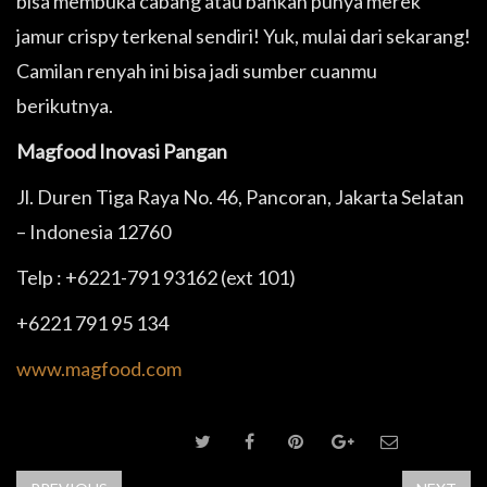
bisa membuka cabang atau bahkan punya merek
jamur crispy terkenal sendiri! Yuk, mulai dari sekarang!
Camilan renyah ini bisa jadi sumber cuanmu
berikutnya.
Magfood Inovasi Pangan
Jl. Duren Tiga Raya No. 46, Pancoran, Jakarta Selatan
– Indonesia 12760
Telp : +6221-791 93162 (ext 101)
+6221 791 95 134
www.magfood.com
SHARE POST