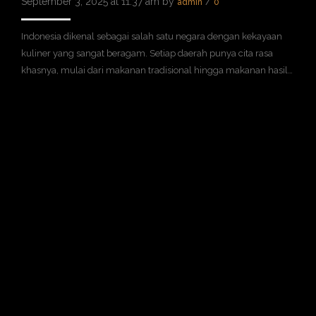
September 3, 2025 at 11:37 am by
/
admin
0
Indonesia dikenal sebagai salah satu negara dengan kekayaan
kuliner yang sangat beragam. Setiap daerah punya cita rasa
khasnya, mulai dari makanan tradisional hingga makanan hasil…