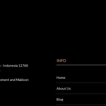
INFO
a - Indonesia 12760
4
Home
opment and Makloon
About Us
Blog