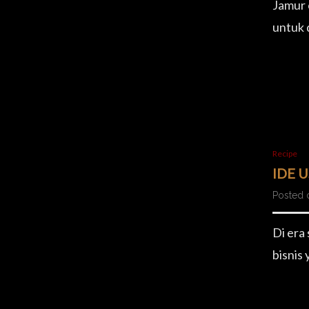
Jamur c
untuk 
Recipe
IDE 
Posted o
Di era
bisnis