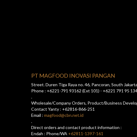
PT MAGFOOD INOVASI PANGAN
Street. Duren Tiga Raya no. 46, Pancoran, South Jakart
Phone : +6221-791 93162 (Ext 101) - +6221 791 95 13
.
Wholesale/Company Orders, Product/Business Devel
Contact Yanty : +62816-866-251
Email :
magfood@cbn.net.id
.
Direct orders and contact product information :
Endah : Phone/WA
+62811-1397-161