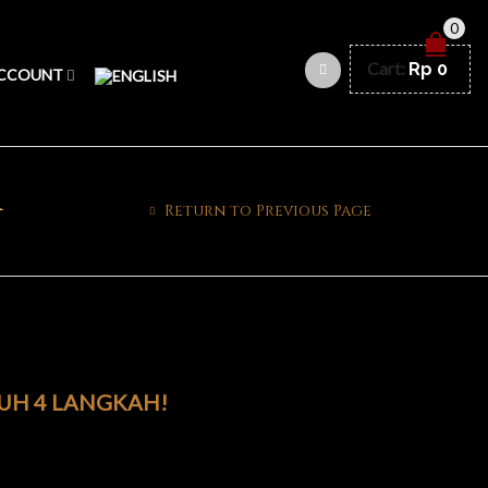
0
Cart:
Rp
0
CCOUNT
a
Return to Previous Page
TUH 4 LANGKAH!