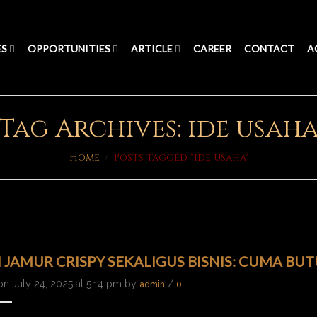
ES
OPPORTUNITIES
ARTICLE
CAREER
CONTACT
A
Tag Archives: ide usah
Home
/
Posts tagged "ide usaha"
N JAMUR CRISPY SEKALIGUS BISNIS: CUMA BU
on July 24, 2025 at 5:14 pm by
/
admin
0