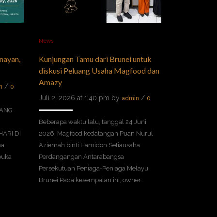
News
News
nayan,
Kunjungan Tamu dari Brunei untuk
PT. Magfood
diskusi Peluang Usaha Magfood dan
Dukung Kem
Amazy
Melalui Fes
/
n
0
Perlindunga
Juli 2, 2026 at 1:40 pm by
/
admin
0
Juli 2, 2026 
TANG
Beberapa waktu lalu, tanggal 24 Juni
HARI DI
2026, Magfood kedatangan Puan Nurul
Perkembangan 
ha
Aziemah binti Hamidon Setiausaha
Menengah (UM
buka
Perdangangan Antarabangsa
pilar pentin
Persekutuan Peniaga-Peniaga Melayu
ekonomi Indon
Brunei Pada kesempatan ini, owner…
menciptakan 
juga menjadi 