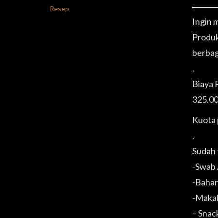
Resep
Ingin 
Produk
berbag
.
Biaya 
325.00
Kuota 
.
Sudah 
-Swab 
-Bahan
-Makal
– Snac