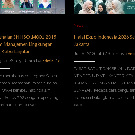
News
enalan SNI ISO 14001:2015
Halal Expo Indonesia 2026 Se
em Manajemen Lingkungan
Jakarta
 Keberlanjutan
Juli 8, 2026 at 1:26 pm by
admi
29, 2026 at 9:48 am by
/
admin
0
PASAR BARU TIDAK SELALU DA
ah membahas pentingnya Sistem
MENGETUK PINTU KANTOR KITA.
emen Keamanan Pangan, Kelas
KADANG, IA HANYA HADIR LIMA 
 IWAPI kembali hadir dalam
SENAYAN. Kepada para pengusa
r Series #02 dengan topik yang tak
Indonesia Datanglah untuk mem
 menarik dan relevan…
pasar,…