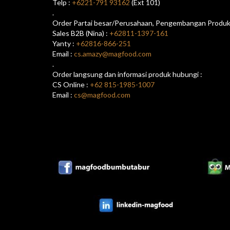
Telp :
+6221-791 93162
(Ext 101)
.
Order Partai besar/Perusahaan, Pengembangan Produk/
Sales B2B (Nina) :
+62811-1397-161
Yanty :
+62816-866-251
Email :
cs.amazy@magfood.com
.
Order langsung dan informasi produk hubungi :
CS Online :
+62 815-1985-1007
Email :
cs@magfood.com