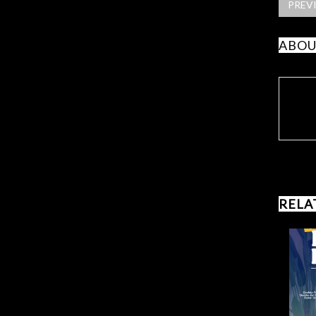
PREV
ABOU
RELA