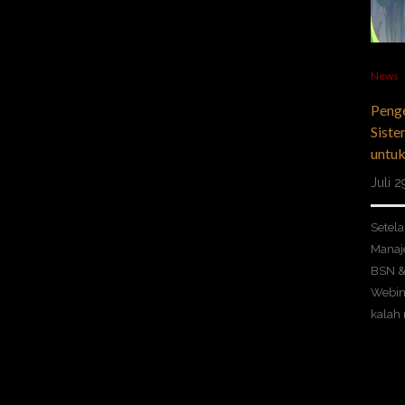
News
Peng
Sist
untuk
Juli 
Setel
Manaj
BSN &
Webina
kalah