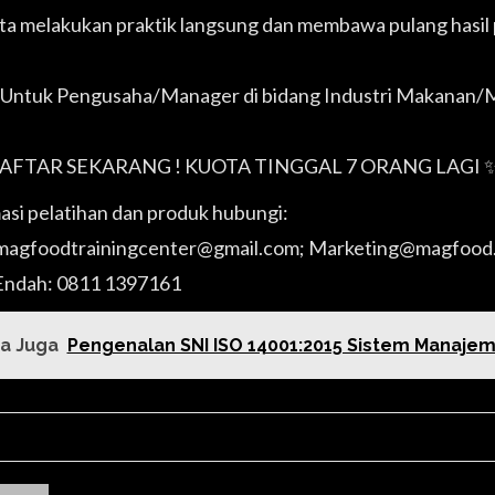
ta melakukan praktik langsung dan membawa pulang hasil 
Untuk Pengusaha/Manager di bidang Industri Makanan/Min
AFTAR SEKARANG ! KUOTA TINGGAL 7 ORANG LAGI 
asi pelatihan dan produk hubungi:
:magfoodtrainingcenter@gmail.com; Marketing@magfood
Endah: 0811 1397161
a Juga
Pengenalan SNI ISO 14001:2015 Sistem Manajem
RE POST