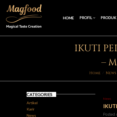
PROFIL
PRODUK
HOME
IKUTI P
– 
Home
/
News
CATEGORIES
News
Artikel
IKUT
Karir
Posted 
News