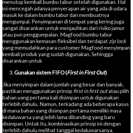
menutup kembali bumbu tabur setelah digunakan. Hal
ini mencegah adanya penyerapan air yang ada di udara
masuk ke dalam bumbu tabur dan membuatnya
mengumpal. Penyimpanan di tempat yang kering juga
sangat disarankan untuk menjauhkan dari risiko jamur
atau pun penggumpalan. Magfood bumbu tabur
menggunakan kemasan fleksibel dan terdapat
zip lock
yang memudahkan para customer Magfood menyimpan
kembali produk yang sudah digunakan. Sehingga
disarankan untuk
Gunakan sistem FIFO
(
First in First Out
)
Jika menyimpan dalam jumlah yang besar dan banyak,
pastikan menggunakan prinsip
first in first out
atau pilih
bahan yang pertama kali disimpan untuk digunakan
terlebih dahulu. Namun, terkadang ada beberapa kasus
di mana bahan yang disimpan pertama memiliki masa
kedaluwarsa yang lebih lama dibanding yang baru
disimpan. Untuk itu, kombinasikan prinsip ini dengan
terlebih dahulu melihat tanggal kedaluwarsanya.