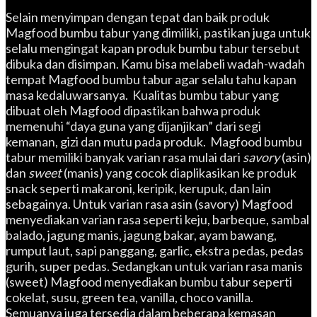
Selain menyimpan dengan tepat dan baik produk
Magfood bumbu tabur yang dimiliki, pastikan juga untuk
selalu mengingat kapan produk bumbu tabur tersebut
dibuka dan disimpan. Kamu bisa melabeli wadah-wadah
tempat Magfood bumbu tabur agar selalu tahu kapan
masa kedaluwarsanya. Kualitas bumbu tabur yang
dibuat oleh Magfood dipastikan bahwa produk
memenuhi “daya guna yang dijanjikan” dari segi
kemanan, gizi dan mutu pada produk. Magfood bumbu
tabur memiliki banyak varian rasa mulai dari
savory
(asin)
dan
sweet
(manis) yang cocok diaplikasikan ke produk
snack seperti makaroni, keripik, kerupuk, dan lain
sebagainya. Untuk varian rasa asin (savory) Magfood
menyediakan varian rasa seperti keju, barbeque, sambal
balado, jagung manis, jagung bakar, ayam bawang,
rumput laut, sapi panggang, garlic, ekstra pedas, pedas
gurih, super pedas. Sedangkan untuk varian rasa manis
(sweet) Magfood menyediakan bumbu tabur seperti
cokelat, susu, green tea, vanilla, choco vanilla.
Semuanya juga tersedia dalam beberapa kemasan