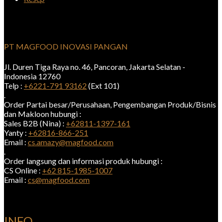
PT MAGFOOD INOVASI PANGAN
Jl. Duren Tiga Raya no. 46, Pancoran, Jakarta Selatan -
Indonesia 12760
Telp :
+6221-791 93162
(Ext 101)
.
Order Partai besar/Perusahaan, Pengembangan Produk/Bisnis
dan Makloon hubungi :
Sales B2B (Nina) :
+62811-1397-161
Yanty :
+62816-866-251
Email :
cs.amazy@magfood.com
.
Order langsung dan informasi produk hubungi :
CS Online :
+62 815-1985-1007
Email :
cs@magfood.com
INFO