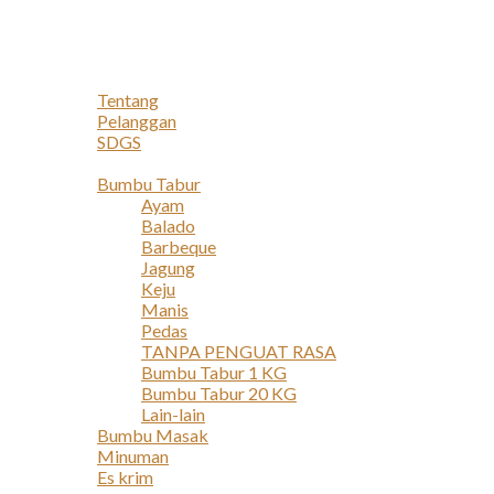
Navigation
Home
Profil
Tentang
Pelanggan
SDGS
Produk
Bumbu Tabur
Ayam
Balado
Barbeque
Jagung
Keju
Manis
Pedas
TANPA PENGUAT RASA
Bumbu Tabur 1 KG
Bumbu Tabur 20 KG
Lain-lain
Bumbu Masak
Minuman
Es krim