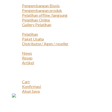
Layanan
Pengembangan Bisnis
Pengembangan produk
Pelatihan offline /langsung
Pelatihan Online
Gallery Pelatihan
Peluang Usaha
Pelatihan
Paket Usaha
Distributor/ Agen / reseller
Berita & Artikel
News
Resep
Artikel
Karir
Kontak
Akun
Cart
Konfirmasi
Akun Saya
Account