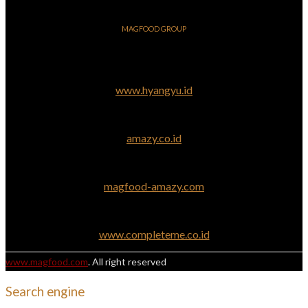
MAGFOOD GROUP
www.hyangyu.id
amazy.co.id
magfood-amazy.com
www.completeme.co.id
www.magfood.com
. All right reserved
Search engine