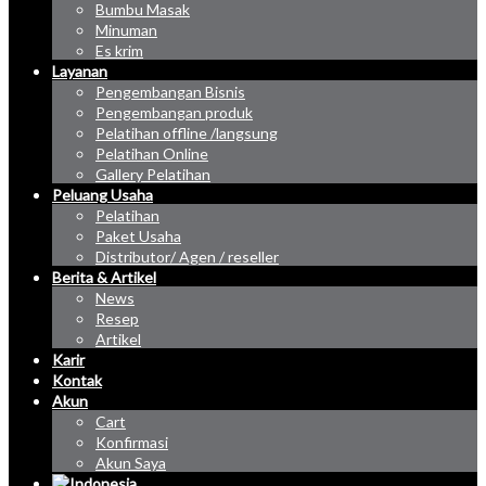
Bumbu Masak
Minuman
Es krim
Layanan
Pengembangan Bisnis
Pengembangan produk
Pelatihan offline /langsung
Pelatihan Online
Gallery Pelatihan
Peluang Usaha
Pelatihan
Paket Usaha
Distributor/ Agen / reseller
Berita & Artikel
News
Resep
Artikel
Karir
Kontak
Akun
Cart
Konfirmasi
Akun Saya