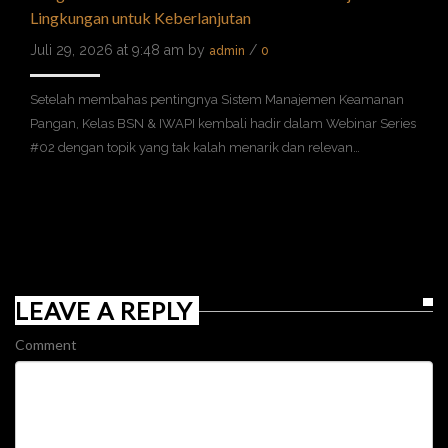
Lingkungan untuk Keberlanjutan
Juli 29, 2026 at 9:48 am by
/
admin
0
Setelah membahas pentingnya Sistem Manajemen Keamanan
Pangan, Kelas BSN & IWAPI kembali hadir dalam Webinar Series
#02 dengan topik yang tak kalah menarik dan relevan…
LEAVE A REPLY
Comment