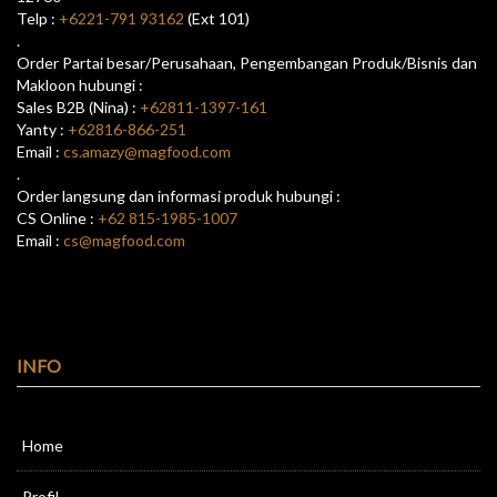
Telp :
+6221-791 93162
(Ext 101)
.
Order Partai besar/Perusahaan, Pengembangan Produk/Bisnis dan
Makloon hubungi :
Sales B2B (Nina) :
+62811-1397-161
Yanty :
+62816-866-251
Email :
cs.amazy@magfood.com
.
Order langsung dan informasi produk hubungi :
CS Online :
+62 815-1985-1007
Email :
cs@magfood.com
INFO
Home
Profil