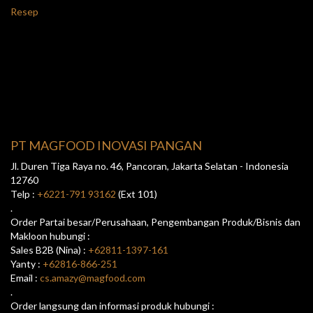
Resep
PT MAGFOOD INOVASI PANGAN
Jl. Duren Tiga Raya no. 46, Pancoran, Jakarta Selatan - Indonesia
12760
Telp :
+6221-791 93162
(Ext 101)
.
Order Partai besar/Perusahaan, Pengembangan Produk/Bisnis dan
Makloon hubungi :
Sales B2B (Nina) :
+62811-1397-161
Yanty :
+62816-866-251
Email :
cs.amazy@magfood.com
.
Order langsung dan informasi produk hubungi :