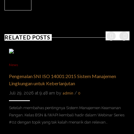
RELATED POSTS
News
Pengenalan SNI ISO 14001:2015 Sistem Manajemen
Lingkungan untuk Keberlanjutan
Juli 29, 2026 at 9:48 am by
/
admin
0
Setelah membahas pentingnya Sistem Manajemen Keamanan
Pangan, Kelas BSN & IWAPI kembali hadir dalam Webinar Series
#02 dengan topik yang tak kalah menarik dan relevan…