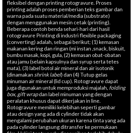
fleksibel dengan printing rotogravure. Proses
printing adalah proses pemberian teks gambar dan
warna pada suatu material/media (substrate)
dengan menggunakan mesin cetak (printing).
Beberapa contoh benda sehari-hari dari hasil
rotogravure Printing di industri flexible packaging
(converting) adalah, sebagai berikut; (1) kemasan
makanan kering dan ringan (mi instan ,snack, biskuit,
bumbu masak, kopi, gula, (2) kemasan obat-obatan
atau jamu (selain kapsulnya dan syrup serta tetes
mata), (3) label botol air mineral dan air isotonik
(dinamakan
shrink label
) dan (4) Tutup gelas
minuman air mineral (lid cup). Rotogravure dapat
juga digunakan untuk memproduksi majalah,
folding
box, gift wrap
dan label minuman yang dengan
peralatan khusus dapat dikerjakan in line.
Rotogravure memiliki kelebihan seperti gambar
atau design yang ada di cylinder tidak akan
mengalami perubahan ukuran karena tinta yang ada
pada cylinder langsung ditransfer ke permukaan