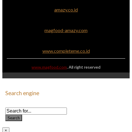
amazy.co.id
magfood-amazy.com
www.completeme.co.id
www.magfood.com
. All right reserved
Search engine
Use this form to find things you need on this site
Search
×