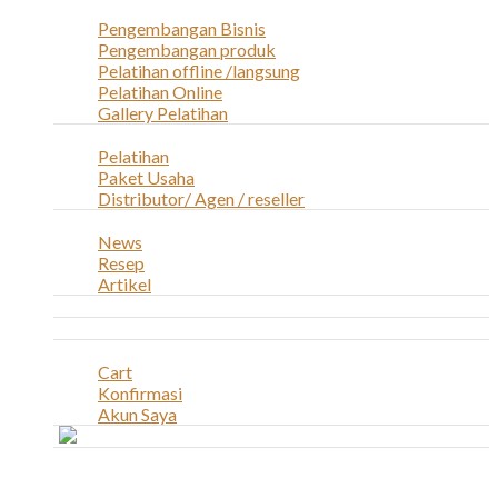
Layanan
Pengembangan Bisnis
Pengembangan produk
Pelatihan offline /langsung
Pelatihan Online
Gallery Pelatihan
Peluang Usaha
Pelatihan
Paket Usaha
Distributor/ Agen / reseller
Berita & Artikel
News
Resep
Artikel
Karir
Kontak
Akun
Cart
Konfirmasi
Akun Saya
Account