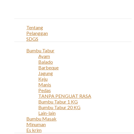
Navigation
Home
Profil
Tentang
Pelanggan
SDGS
Produk
Bumbu Tabur
Ayam
Balado
Barbeque
Jagung
Keju
Manis
Pedas
TANPA PENGUAT RASA
Bumbu Tabur 1 KG
Bumbu Tabur 20 KG
Lain-lain
Bumbu Masak
Minuman
Es krim