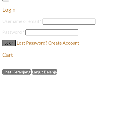
Login
Username or email
*
Password
*
Lost Password?
Create Account
Cart
Select an available coupon below
Lihat Keranjang
Lanjut Belanja
close