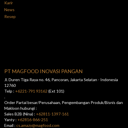
Karir
News
Resep
PT MAGFOOD INOVASI PANGAN
Jl. Duren Tiga Raya no. 46, Pancoran, Jakarta Selatan - Indonesia
12760
Telp :
+6221-791 93162
(Ext 101)
.
Order Partai besar/Perusahaan, Pengembangan Produk/Bisnis dan
Makloon hubungi :
Sales B2B (Nina) :
+62811-1397-161
Yanty :
+62816-866-251
Email :
cs.amazy@magfood.com