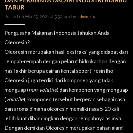
DAN PERANNYA DALAM INDUSTRI BUMBU
TABUR
Posted on Mei 25, 2021 at 5:50 pm by
/
admin
0
Pengusaha Makanan Indonesia tahukah Anda
Oleoresin?
Oleoresin merupakan hasil ekstraksi yang didapat dari
rempah-rempah dengan pelarut hidrokarbon dengan
hasil akhir berupa cairan kental seperti resin lho!
Oleoresin juga terdiri dari komponen yang tidak
menguap (
non-volatile
) dan komponen yang menguap
(
volatile
), komponen tersebut berperan sebagai rasa
dan aroma dimana oleoresin memiliki rasa 5-20 kali
lebih kuat dibandingkan dengan rempahnya aslinya.
Dengan demikian Oleoresin merupakan bahan alami