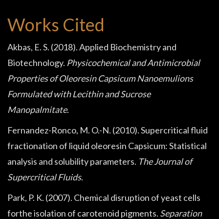
Works Cited
Akbas, E. S. (2018). Applied Biochemistry and
Biotechnology.
Physicochemical and Antimicrobial
Properties of Oleoresin Capsicum Nanoemulions
Formulated with Lecithin and Sucrose
Manopalmitate
.
Fernandez-Ronco, M. O.-N. (2010). Supercritical fluid
fractionation of liquid oleoresin Capsicum: Statistical
analysis and solubility parameters.
The Journal of
Supercritical Fluids
.
Park, P. K. (2007). Chemical disruption of yeast cells
forthe isolation of carotenoid pigments.
Separation