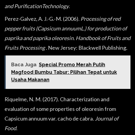
and PurificationTechnology
.
Perez-Galvez, A. J.-G.-M. (2006).
Processing of red
pepper fruits (Capsicum annuumL.) for production of
paprika and paprika oleoresin. Handbook of Fruits and
Fruits Processing .
New Jersey: Blackwell Publishing.
Baca Juga
Special Promo Merah Putih
Magfood Bumbu Tabur: Pilihan Tepat untuk
Usaha Makanan
Riquelme, N. M. (2017). Characterization and
evaluation of some properties of oleoresin from
Capsicum annuum var. cacho de cabra.
Journal of
Food
.