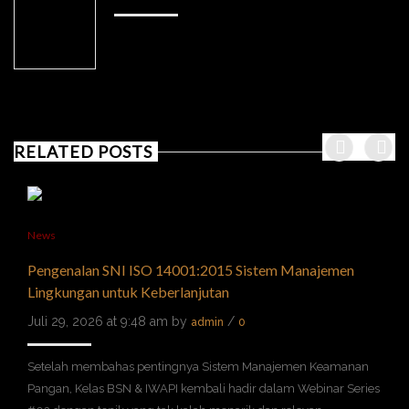
RELATED POSTS
News
Pengenalan SNI ISO 14001:2015 Sistem Manajemen
Lingkungan untuk Keberlanjutan
Juli 29, 2026 at 9:48 am by
/
admin
0
Setelah membahas pentingnya Sistem Manajemen Keamanan
Pangan, Kelas BSN & IWAPI kembali hadir dalam Webinar Series