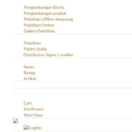
Layanan
Pengembangan Bisnis
Pengembangan produk
Pelatihan offline /langsung
Pelatihan Online
Gallery Pelatihan
Peluang Usaha
Pelatihan
Paket Usaha
Distributor/ Agen / reseller
Berita & Artikel
News
Resep
Artikel
Karir
Kontak
Akun
Cart
Konfirmasi
Akun Saya