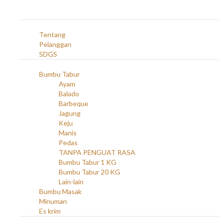
Navigation
Home
Profil
Tentang
Pelanggan
SDGS
Produk
Bumbu Tabur
Ayam
Balado
Barbeque
Jagung
Keju
Manis
Pedas
TANPA PENGUAT RASA
Bumbu Tabur 1 KG
Bumbu Tabur 20 KG
Lain-lain
Bumbu Masak
Minuman
Es krim