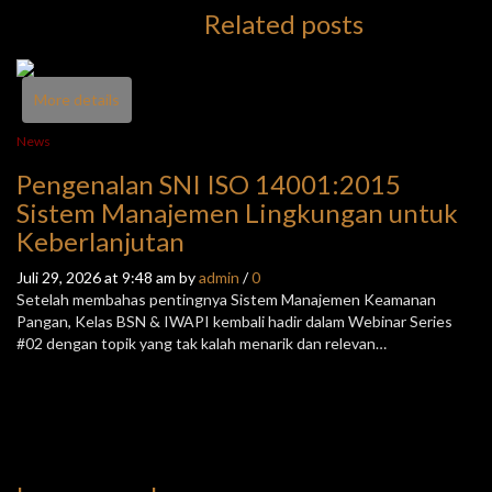
Related posts
More details
News
N
Pengenalan SNI ISO 14001:2015
H
Sistem Manajemen Lingkungan untuk
J
Keberlanjutan
Ju
P
Juli 29, 2026 at 9:48 am by
admin
/
0
K
Setelah membahas pentingnya Sistem Manajemen Keamanan
SE
Pangan, Kelas BSN & IWAPI kembali hadir dalam Webinar Series
me
#02 dengan topik yang tak kalah menarik dan relevan…