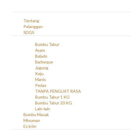
Navigation
Home
(open)
Profil
Tentang
Pelanggan
SDGS
(open)
Produk
(open)
Bumbu Tabur
Ayam
Balado
Barbeque
Jagung
Keju
Manis
Pedas
TANPA PENGUAT RASA
Bumbu Tabur 1 KG
Bumbu Tabur 20 KG
Lain-lain
Bumbu Masak
Minuman
Es krim