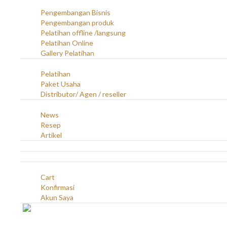
(open)
Layanan
Pengembangan Bisnis
Pengembangan produk
Pelatihan offline /langsung
Pelatihan Online
Gallery Pelatihan
(open)
Peluang Usaha
Pelatihan
Paket Usaha
Distributor/ Agen / reseller
(open)
Berita & Artikel
News
Resep
Artikel
Karir
Kontak
(open)
Akun
Cart
Konfirmasi
Akun Saya
Account