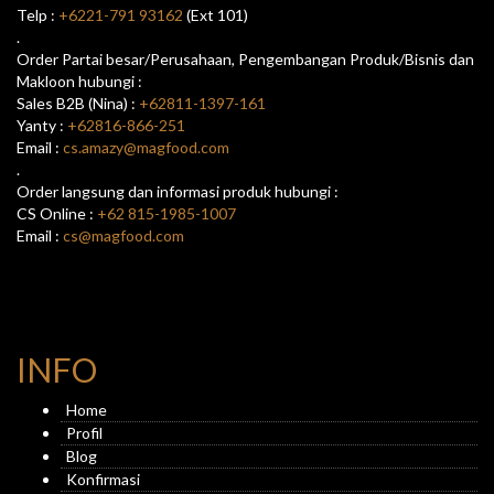
Telp :
+6221-791 93162
(Ext 101)
.
Order Partai besar/Perusahaan, Pengembangan Produk/Bisnis dan
Makloon hubungi :
Sales B2B (Nina) :
+62811-1397-161
Yanty :
+62816-866-251
Email :
cs.amazy@magfood.com
.
Order langsung dan informasi produk hubungi :
CS Online :
+62 815-1985-1007
Email :
cs@magfood.com
INFO
Home
Profil
Blog
Konfirmasi