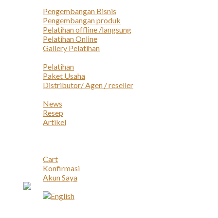
Layanan
Pengembangan Bisnis
Pengembangan produk
Pelatihan offline /langsung
Pelatihan Online
Gallery Pelatihan
Peluang Usaha
Pelatihan
Paket Usaha
Distributor/ Agen / reseller
Berita & Artikel
News
Resep
Artikel
Karir
Kontak
Akun
Cart
Konfirmasi
Akun Saya
Account