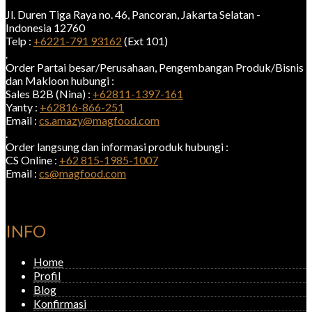
Jl. Duren Tiga Raya no. 46, Pancoran, Jakarta Selatan -
Indonesia 12760
Telp :
+6221-791 93162
(Ext 101)
.
Order Partai besar/Perusahaan, Pengembangan Produk/Bisnis
dan Makloon hubungi :
Sales B2B (Nina) :
+62811-1397-161
Yanty :
+62816-866-251
Email :
cs.amazy@magfood.com
.
Order langsung dan informasi produk hubungi :
CS Online :
+62 815-1985-1007
Email :
cs@magfood.com
INFO
Home
Profil
Blog
Konfirmasi