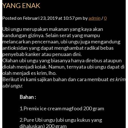
YANG ENAK
Posted on Februari 23, 2019 at 10:57 pm by
admin
/
0
Ubi ungu merupakan makanan yang kaya akan
kandungan gizinya. Selain serat yang mampu
melancarkan pencernaan, ubi ungu juga mengandung
antioksidan yang dapat menghambat radikal bebas
penyebab kanker atau penuaan dini.
Olahan ubi ungu yang biasanya hanya direbus ataupun
diolah menjadi kolak. Namun, ternyata ubi ungu dapat di
olah menjadi es krim, lho.
Berikut ini kami sajikan bahan dan cara membuat
es krim
ubi ungu
:
Bahan
:
1.Premix ice cream magfood 200 gram
2.Pure Ubi ungu (ubi ungu kukus yang
dihaluskan) 200 gram