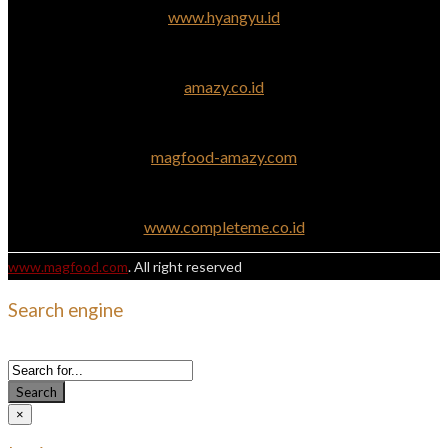
www.hyangyu.id
amazy.co.id
magfood-amazy.com
www.completeme.co.id
www.magfood.com
. All right reserved
Search engine
Use this form to find things you need on this site
Search
×