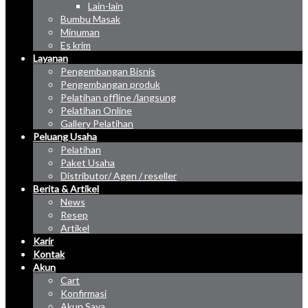
Lain-lain
Bumbu Masak
Minuman
Es krim
Layanan
Pengembangan Bisnis
Pengembangan produk
Pelatihan offline /langsung
Pelatihan Online
Gallery Pelatihan
Peluang Usaha
Pelatihan
Paket Usaha
Distributor/ Agen / reseller
Berita & Artikel
News
Resep
Artikel
Karir
Kontak
Akun
Cart
Konfirmasi
Akun Saya