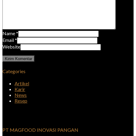
Name
*
Email
*
Website
Categories
Artikel
Karir
News
Resep
PT MAGFOOD INOVASI PANGAN