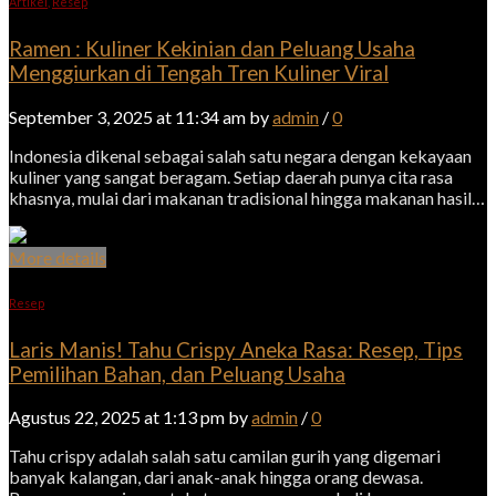
Artikel
,
Resep
Ramen : Kuliner Kekinian dan Peluang Usaha
Menggiurkan di Tengah Tren Kuliner Viral
September 3, 2025 at 11:34 am by
admin
/
0
Indonesia dikenal sebagai salah satu negara dengan kekayaan
kuliner yang sangat beragam. Setiap daerah punya cita rasa
khasnya, mulai dari makanan tradisional hingga makanan hasil…
More details
Resep
Laris Manis! Tahu Crispy Aneka Rasa: Resep, Tips
Pemilihan Bahan, dan Peluang Usaha
Agustus 22, 2025 at 1:13 pm by
admin
/
0
Tahu crispy adalah salah satu camilan gurih yang digemari
banyak kalangan, dari anak-anak hingga orang dewasa.