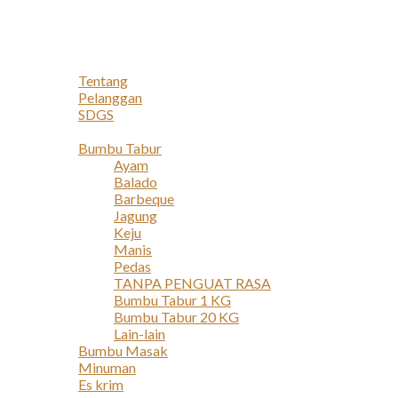
Navigation
Home
Profil
Tentang
Pelanggan
SDGS
Produk
Bumbu Tabur
Ayam
Balado
Barbeque
Jagung
Keju
Manis
Pedas
TANPA PENGUAT RASA
Bumbu Tabur 1 KG
Bumbu Tabur 20 KG
Lain-lain
Bumbu Masak
Minuman
Es krim