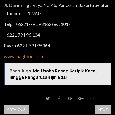
Jl. Duren Tiga Raya No. 46, Pancoran, Jakarta Selatan
– Indonesia 12760
Telp : +6221-791 93162 (ext 101)
+6221 791 95 134
Fax : +6221-791 95364
www.magfood.com
Baca Juga
Ide Usaha Resep Keripik Kaca,
hingga Pengurusan Ijin Edar
SHARE POST
PREVIOUS
NEXT