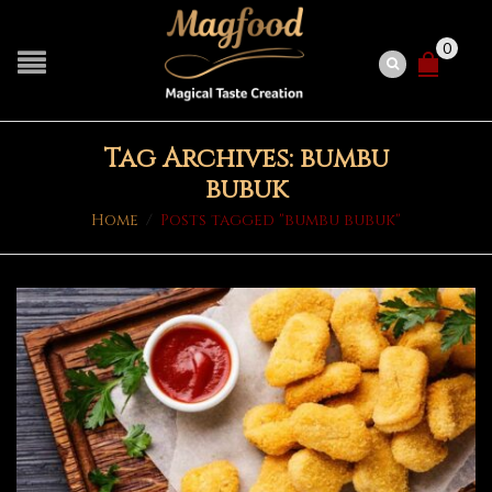
0
Tag Archives: bumbu
bubuk
Home
/
Posts tagged "bumbu bubuk"