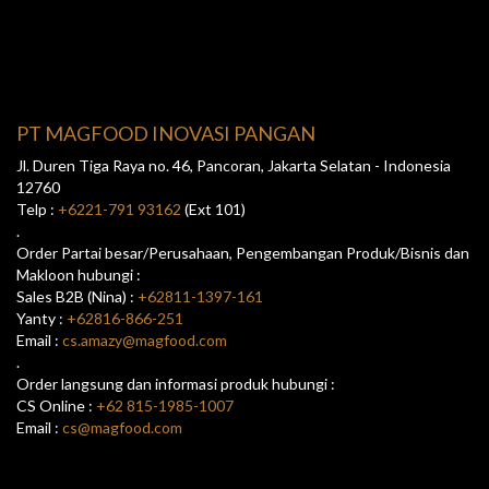
PT MAGFOOD INOVASI PANGAN
Jl. Duren Tiga Raya no. 46, Pancoran, Jakarta Selatan - Indonesia
12760
Telp :
+6221-791 93162
(Ext 101)
.
Order Partai besar/Perusahaan, Pengembangan Produk/Bisnis dan
Makloon hubungi :
Sales B2B (Nina) :
+62811-1397-161
Yanty :
+62816-866-251
Email :
cs.amazy@magfood.com
.
Order langsung dan informasi produk hubungi :
CS Online :
+62 815-1985-1007
Email :
cs@magfood.com