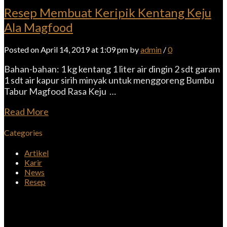
Resep Membuat Keripik Kentang Keju
Ala Magfood
Posted on April 14, 2019 at 1:09 pm by
admin
/
0
Bahan-bahan: 1 kg kentang 1 liter air dingin 2 sdt garam
1 sdt air kapur sirih minyak untuk menggoreng Bumbu
Tabur Magfood Rasa Keju …
Read More
Categories
Artikel
Karir
News
Resep