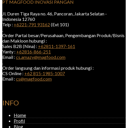
PT MAGFOOD INOVASI PANGAN
Jl. Duren Tiga Raya no. 46, Pancoran, Jakarta Selatan -
Indonesia 12760
Telp :
+6221-791 93162
(Ext 101)
.
Order Partai besar/Perusahaan, Pengembangan Produk/Bisnis
dan Makloon hubungi :
Sales B2B (Nina) :
+62811-1397-161
Yanty :
+62816-866-251
Email :
cs.amazy@magfood.com
.
Order langsung dan informasi produk hubungi :
CS Online :
+62 815-1985-1007
Email :
cs@magfood.com
INFO
Home
Profil
Blog