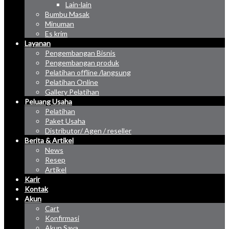
Lain-lain
Bumbu Masak
Minuman
Es krim
Layanan
Pengembangan Bisnis
Pengembangan produk
Pelatihan offline /langsung
Pelatihan Online
Gallery Pelatihan
Peluang Usaha
Pelatihan
Paket Usaha
Distributor/ Agen / reseller
Berita & Artikel
News
Resep
Artikel
Karir
Kontak
Akun
Cart
Konfirmasi
Akun Saya