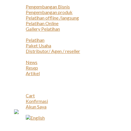
Layanan
Pengembangan Bisnis
Pengembangan produk
Pelatihan offline /langsung
Pelatihan Online
Gallery Pelatihan
Peluang Usaha
Pelatihan
Paket Usaha
Distributor/ Agen / reseller
Berita & Artikel
News
Resep
Artikel
Karir
Kontak
Akun
Cart
Konfirmasi
Akun Saya
Account