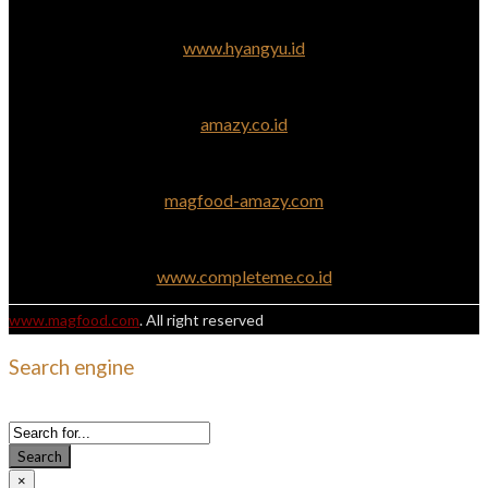
www.hyangyu.id
amazy.co.id
magfood-amazy.com
www.completeme.co.id
www.magfood.com
. All right reserved
Search engine
Use this form to find things you need on this site
Search
×