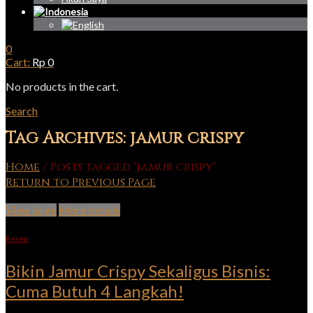
0
Cart:
Rp
0
No products in the cart.
Search
Tag Archives: jamur crispy
Home
/
Posts tagged "jamur crispy"
Return to Previous Page
View large
More details
Resep
Bikin Jamur Crispy Sekaligus Bisnis:
Cuma Butuh 4 Langkah!