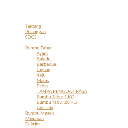
Navigation
Home
Profil
Tentang
Pelanggan
SDGS
Produk
Bumbu Tabur
Ayam
Balado
Barbeque
Jagung
Keju
Manis
Pedas
TANPA PENGUAT RASA
Bumbu Tabur 1 KG
Bumbu Tabur 20 KG
Lain-lain
Bumbu Masak
Minuman
Es krim