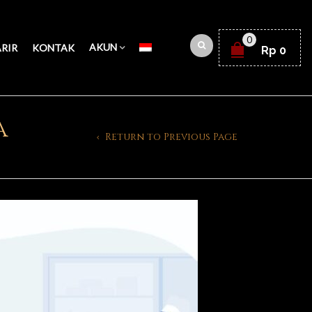
0
AKUN
RIR
KONTAK
Rp
0
a
Return to Previous Page