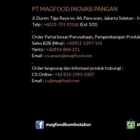
PT MAGFOOD INOVASI PANGAN
Jl. Duren Tiga Raya no. 46, Pancoran, Jakarta Selatan -
Telp :
+6221-791 93162
(Ext 101)
.
Order Partai besar/Perusahaan, Pengembangan Produk/
Sales B2B (Nina) :
+62811-1397-161
Yanty :
+62816-866-251
Email :
cs.amazy@magfood.com
.
Order langsung dan informasi produk hubungi :
CS Online :
+62 815-1985-1007
Email :
cs@magfood.com