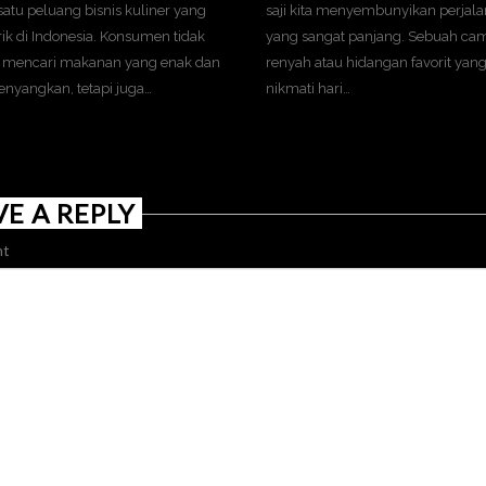
satu peluang bisnis kuliner yang
saji kita menyembunyikan perjal
k di Indonesia. Konsumen tidak
yang sangat panjang. Sebuah cam
 mencari makanan yang enak dan
renyah atau hidangan favorit yang
nyangkan, tetapi juga…
nikmati hari…
VE A REPLY
t