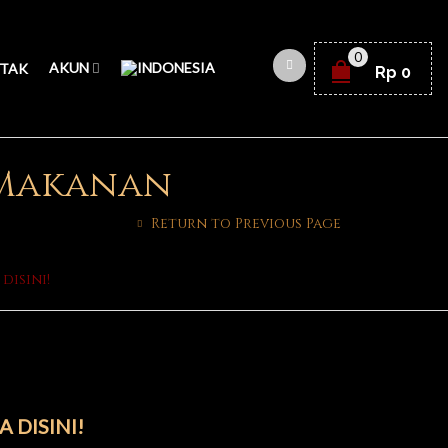
0
AKUN
TAK
Rp
0
 Makanan
Return to Previous Page
disini!
DISINI!