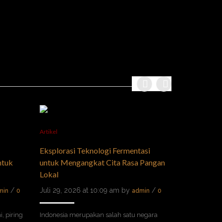
Artikel
Artikel
Eksplorasi Teknologi Fermentasi
Bisnis Olah
ntuk
untuk Mengangkat Cita Rasa Pangan
Berkembang!
Lokal
yang Efisien
/
Juli 29, 2026 at 10:09 am by
/
Juli 27, 2026
min
0
admin
0
, piring
Indonesia merupakan salah satu negara
Industri maka