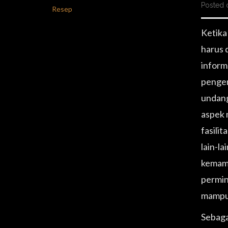
Posted o
Resep
Ketika
harus 
inform
pengem
undang
aspek 
fasilit
lain-l
kemamp
permin
mampu 
Sebaga