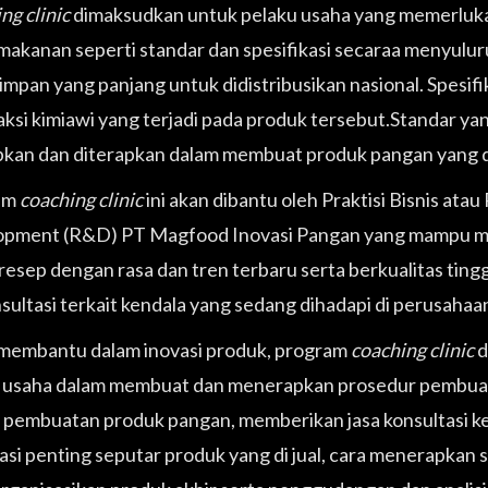
ng clinic
dimaksudkan untuk pelaku usaha yang memerluka
makanan seperti standar dan spesifikasi secaraa menyuluru
impan yang panjang untuk didistribusikan nasional. Spesifik
aksi kimiawi yang terjadi pada produk tersebut.Standar yan
pkan dan diterapkan dalam membuat produk pangan yang di
am
coaching clinic
ini akan dibantu oleh Praktisi Bisnis at
opment (R&D) PT Magfood Inovasi Pangan yang mampu 
resep dengan rasa dan tren terbaru serta berkualitas tin
sultasi terkait kendala yang sedang dihadapi di perusaha
 membantu dalam inovasi produk, program
coaching clinic
d
 usaha dalam membuat dan menerapkan prosedur pembua
 pembuatan produk pangan, memberikan jasa konsultasi kem
asi penting seputar produk yang di jual, cara menerapkan s