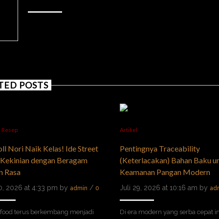
ADMIN
TED POSTS
,
Resep
Artikel
oll Nori Naik Kelas! Ide Street
Pentingnya Traceability
 Kekinian dengan Beragam
(Keterlacakan) Bahan Baku u
n Rasa
Keamanan Pangan Modern
30, 2026 at 4:33 pm by
/
Juli 29, 2026 at 10:16 am by
admin
0
ad
 food terus berkembang menjadi
Di era modern yang serba cepat ini