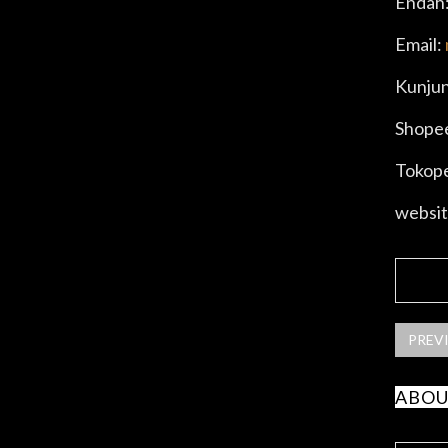
Endah
Email:
Kunjun
Shope
Tokope
websit
SHA
PREV
ABOU