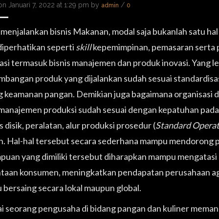
n Januari 7, 2022 at 1:29 pm by
/
admin
0
 menjalankan bisnis Makanan, modal saja bukanlah satu hal
diperhatikan seperti
skill
kepemimpinan, pemasaran serta 
asi termasuk bisnis manajemen dan produk inovasi. Yang leb
bangan produk yang dijalankan sudah sesuai standardisas
 keamanan pangan. Demikian juga bagaimana organisasi 
manajemen produksi sudah sesuai dengan kepatuhan pada 
as disik, peralatan, alur produksi prosedur (
Standard Operat
ain. Hal-hal tersebut secara sederhana mampu mendorong
uan yang dimiliki tersebut diharapkan mampu mengatasi
taan konsumen, meningkatkan pendapatan perusahaan ag
bersaing secara lokal maupun global.
i seorang pengusaha di bidang pangan dan kuliner meman