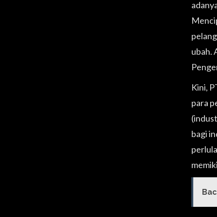
adanya
Mencip
pelang
ubah. 
Pengem
Kini, 
para p
(indus
bagi i
perlul
memiki
Bac