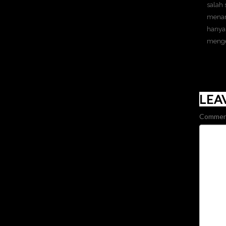
salah 
menari
hanya
menge
LEA
Commen