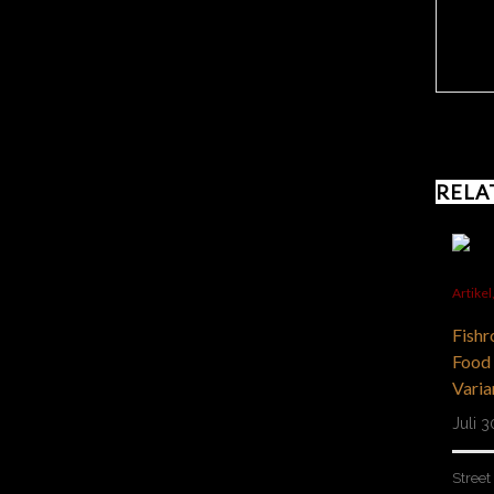
RELA
Artikel
Fishr
Food
Varia
Juli 
Street