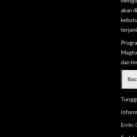
mengor
akan di
kebutuh
terjam
Progr
Magfoo
dan ti
Bac
Tunggu
Informa
Errin: