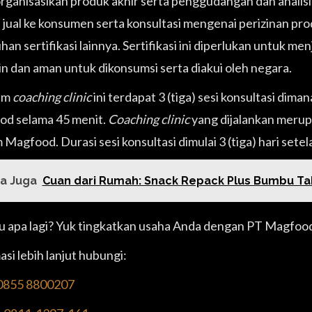
ganisasikan produk akhir serta penggudangan dan analisis
 jual ke konsumen serta konsultasi mengenai perizinan prod
an sertifikasi lainnya. Sertifikasi ini diperlukan untuk m
in dan aman untuk dikonsumsi serta diakui oleh negara.
am
coaching clinic
ini terdapat 3 (tiga) sesi konsultasi dim
d selama 45 menit.
Coaching clinic
yang dijalankan merup
m Magfood. Durasi sesi konsultasi dimulai 3 (tiga) hari se
a Juga
Cuan dari Rumah: Snack Repack Plus Bumbu Ta
 apa lagi? Yuk tingkatkan usaha Anda dengan PT Magfood
si lebih lanjut hubungi:
0855 8800207