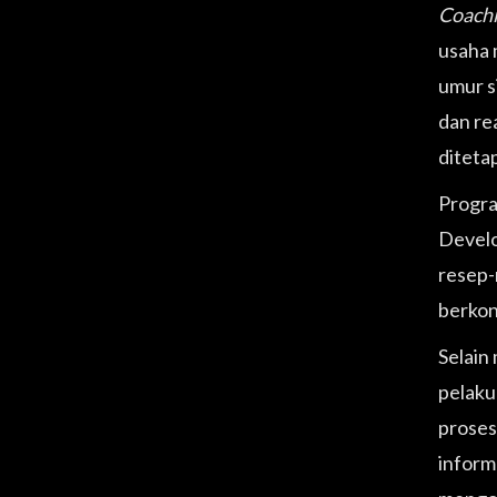
Coachi
usaha 
umur s
dan re
diteta
Progr
Devel
resep-
berkon
Selain
pelaku
proses
inform