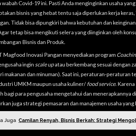
 wabah Covid-19 ini. Pasti Anda menginginkan usaha yan
takan bisnis yang hebat tentu saja diperlukan kerja kera
gan. Tidak bisa dipungkiri bahwa kebutuhan dan keinginan 
Agar tetap bisa mengikuti selera yang diinginkan oleh k
bangan Bisnis dan Produk.
PT Magfood Inovasi Pangan menyediakan program
Coachin
engusaha ingin
scale up
atau berkembang sesuai dengan za
tri makanan dan minuman). Saat ini, peraturan-peraturan
ndustri UMKM maupun usaha kuliner/
food service
. Karena
ah bagi para pengusaha mengetahui dan menerapkannya di u
rkan juga strategi pemasaran dan manajemen usaha yang 
a Juga
Camilan Renyah, Bisnis Berkah: Strategi Mengol