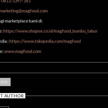
:
0811-1397-161
marketing@magfood.com
gi marketplace kami di:
e:
https://www.shopee.co.id/magfood_bumbu_tabur
dia :
https://www.tokopedia.com/magfood
e:
www.magfood.com
RE POST
IOUS
T AUTHOR