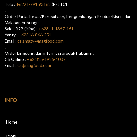
Telp :
+6221-791 93162
(Ext 101)
.
Order Partai besar/Perusahaan, Pengembangan Produk/Bisnis dan
Makloon hubungi :
Sales B2B (Nina) :
+62811-1397-161
Yanty :
+62816-866-251
Email :
cs.amazy@magfood.com
.
Order langsung dan informasi produk hubungi :
CS Online :
+62 815-1985-1007
Email :
cs@magfood.com
INFO
Home
Profil